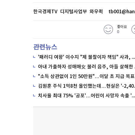
들이 편입되는 경향이 있어 두 종목의
산, 조선 업종이 상승할 때 반도체 및
한국경제TV 디지털사업부 와우퀵
tb001@han
향이 있으며, 반대의 경우도 발생 가능
좋아요
으나, 수주에 대한 모멘텀으로 봤을 
0
다. 한국항공우주와 LIG넥스원을 톱픽
관련뉴스
한하면서 유럽에 직접 진출한 기업이
'패러디 여왕' 이수지 "제 불찰이자 책임" 사과,
잘 하고 있는 기업으로 선별해야 한다
"소득 상관없이 1인 50만원"…이달 초 지급 목표
※ 본 기사는 한국경제TV, 네이버클라우
치사율 최대 75% '공포'…어린이 사망자 속출 
모델을 통해 생방송을 실시간으로 텍스
은 콘텐츠는 위
생방송 원문 보기(
)