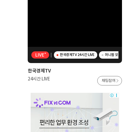
한국경제TV 24시간 LIVE
머니팜 모닝라이브 -
한국경제TV
24시간 LIVE
채팅참여