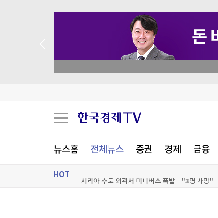
 꽝 없는 룰렛 이벤트
뉴스홈
전체뉴스
증권
경제
금융
美진보 좌장 샌더스, 한국계 주지사 후보에 "공개
HOT
시리아 수도 외곽서 미니버스 폭발…"3명 사망"
美FCC "中로봇 수입규제는 美제조업 장려·안보위
ON AIR
뉴스
美민주, 트럼프 측에 30억원 건넨 韓기업 정조준