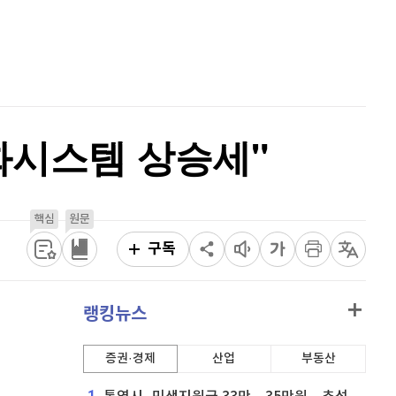
비트코인 캐시
303,500
(
0.4%
)
홈
AI추천
이오스
896
(
-0.45%
)
품
마켓이슈
특징주
이벤트
비트코인 골드
1,313
(
-763.82%
)
퀀텀
924
(
0.43%
)
한화시스템 상승세"
이더리움 클래식
9,205
(
1.15%
)
비트코인
91,425,000
(
-0.45%
)
핵심
원문
구독
랭킹뉴스
증권·경제
산업
부동산
1