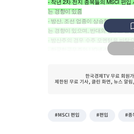
- 작년 2차 전지 종목들의 MSCI 
[할인50%] 한·미 투자 올인원 클래스
해외증시
는 경향이 있음
- 방산, 조선 업종이 상승할 때 반도
는 경향이 있으며, 반대의 경우도 발
- 방산주의 경우 수주 모멘텀을 바탕
- 한국항공우주와 LIG넥스원을 톱픽
- EU가 비유럽 쪽 방산 투자를 제
성이 높음
한국경제TV 무료 회원가
- 유럽 내 공장을 보유한 국내 기업들
제한된 무료 기사, 클린 화면, 뉴스 알
잘 실행하는 기업을 선별하는 것이 
● MSCI 편입 기대감, 방산주 어디까
MSCI 편입
편입
종
MSCI 편입 기대감으로 방산주인 L
타나고 있다. 작년 2차 전지 종목들의