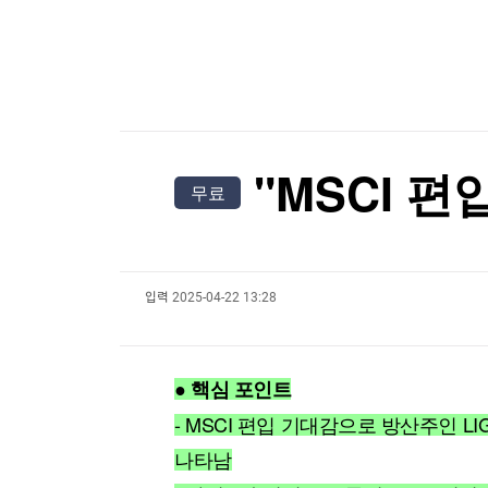
한국경제TV
뉴스홈
[포토+] 박정민, '멋짐 가득한 모습~'
머니팜 모닝라이브
증권
굿모닝 작전
금융
"나야, '흑백요리사' 시즌3"
오늘장 뭐사지?
부동산
[온에어] 주식, 알아야번다 <박문환의 스페셜 리
[오후5시] 뉴스플러스
사회
온로드 (ON ROAD) 인사이트
글로벌경제
美진보 좌장 샌더스, 한국계 주지사 후보에 "공개
"MSCI 
무료
랭킹뉴스
美진보 좌장 샌더스, 한국계 주지사 후보에 "공개
입력
2025-04-22 13:28
미네르바아카데미
증권 데이터
스페셜강의
특징주 뉴스
● 핵심 포인트
투자/재테크
매매신호 (랭킹100
부동산/세무
투자분석
- MSCI 편입 기대감으로 방산주인
산업
국내증시
나타남
[모집-3기-] 돈버는 트레이딩 투자 북클럽
환율