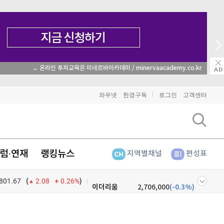
→ 온라인 투자교육은 미네르바아카데미 / minervaacademy.co.kr
와우넷
한경구독
로그인
고객센터
럼·연재
랭킹뉴스
지역별채널
편성표
비트코인
91,425,000
(
-0.45%
)
801.67
0.26%
)
이더리움
2,706,000
(
-0.3%
)
(
2.08
리플
1,474
(
-0.82%
)
넷
주식창