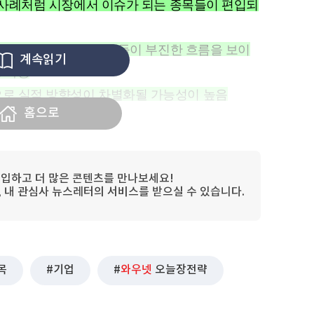
편입 사례처럼 시장에서 이슈가 되는 종목들이 편입되
체 및 2차 전지 관련 종목들이 부진한 흐름을 보이
계속읽기
생 가능
으로 실적 방향성이 차별화될 가능성이 높음
홈으로
으로 추천
한하면서 유럽에 직접 진출한 기업이 차별화될 가능
입하고 더 많은 콘텐츠를 만나보세요!
이 수혜를 받을 가능성이 있으며, 현지화 전략을
림, 내 관심사 뉴스레터의 서비스를 받으실 수 있습니다.
중요
지 갈까
목
기업
와우넷
오늘장전략
IG넥스원과 한화시스템의 상승세가 추세적으로 나
 MSCI 편입 사례처럼 시장에서 이슈가 되는 종목