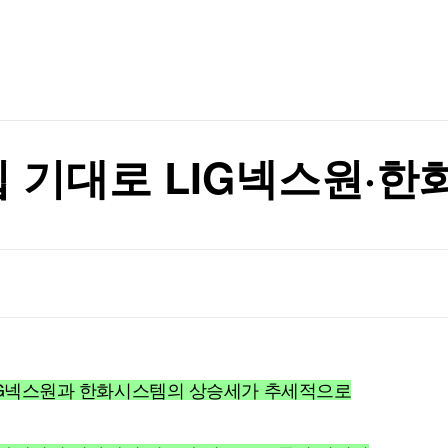
TV홈
무료방송
전체뉴스
증권
파트너스
경제
종목핫라인
추천 상
산업
경제
오늘의 
정치
포트>
생활경제
수익후기
국제
기업·CEO
이벤트
칼럼·연재
지지 않겠다"
편입 기대로 LIG넥스원·
특집방송
지지 않겠다"
전체 프로그램
채널/편성
지역별채널
)
편성표
 LIG넥스원과 한화시스템의 상승세가 추세적으로