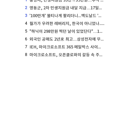
통영시, 민생지원금 33만→35만원…추석 전 푼다
2
영동군, 2차 민생지원금 내달 지급…17일부터 신청 접수
3
'100만개' 불티나게 팔리더니...맥도날드 '충주찰옥수수버거' 돌연 판매 종료
4
월가가 우려한 레버리지, 한국이 아니었나...'상황 인식' 못한 아셴브레너의 추락
5
"하닉이 298만원 찍던 날이 있었단다"…100만 클릭 '전래동화' 정체
6
외국인 공매도 2년來 최고…삼성전자에 무슨일이 [B급기자의 B급리포트]
7
IEH, 마이크로소프트 365 메일박스 사이버보안 사고 조사 착수
8
마이크로소프트, 오픈클로와의 갈등 속 주가 상승