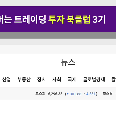
뉴스
산업
부동산
정치
사회
국제
글로벌경제
칼
지지 않겠다"
코스피
6,296.38
4.58%
)
코스닥
(
301.88
험 대응 목적"
TV프로그램
와우
…"잠재적 뇌물"