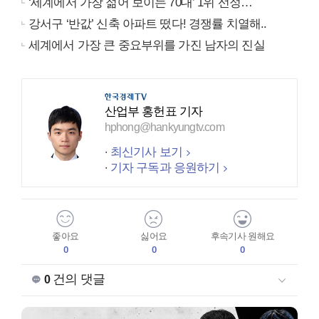
‘세계에서 가장 젊어 보이는 70대’ 1위 선정…
강서구 ‘반값’ 신축 아파트 떴다! 경쟁률 치열해..
세계에서 가장 큰 중요부위를 가진 남자의 진실
산업부 홍헌표 기자
hphong@hankyungtv.com
최신기사 보기
기자 구독과 응원하기
좋아요
싫어요
후속기사 원해요
0
0
0
건의 댓글
0