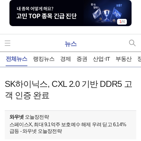
1
/
4
뉴스
홈
전체뉴스
랭킹뉴스
경제
증권
산업·IT
부동산
SK하이닉스, CXL 2.0 기반 DDR5 고
객 인증 완료
와우넷
오늘장전략
스페이스X, 최대 9.1억주 보호예수 해제 우려 딛고 6.14%
급등 - 와우넷 오늘장전략