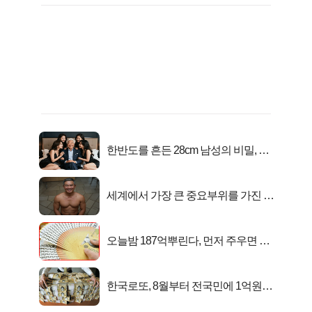
한반도를 흔든 28cm 남성의 비밀, 매
일 밤 즐거워
세계에서 가장 큰 중요부위를 가진 남
자의 진실
오늘밤 187억뿌린다, 먼저 주우면 최
대1억..!
한국로또, 8월부터 전국민에 1억원씩
준다