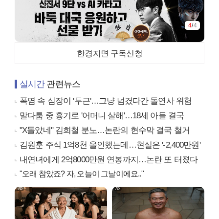
4
/
4
한경지면 구독신청
실시간
관련뉴스
폭염 속 심장이 '두근'…그냥 넘겼다간 돌연사 위험
말다툼 중 흉기로 '어머니 살해'…18세 아들 결국
"X돌았네" 김희철 분노…논란의 현수막 결국 철거
김원훈 주식 1억8천 올인했는데…현실은 '-2,400만원'
내연녀에게 2억8000만원 연봉까지…논란 또 터졌다
"오래 참았죠? 자, 오늘이 그날이에요.."