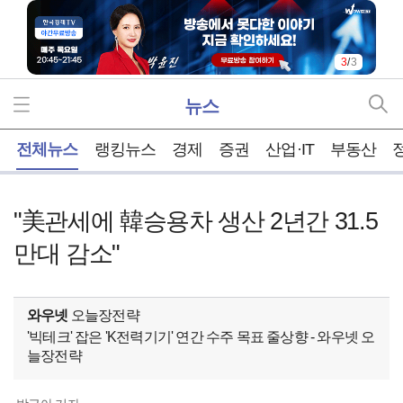
3
/
3
뉴스
홈
전체뉴스
랭킹뉴스
경제
증권
산업·IT
부동산
"美관세에 韓승용차 생산 2년간 31.5
만대 감소"
와우넷
오늘장전략
'빅테크' 잡은 'K전력기기' 연간 수주 목표 줄상향 - 와우넷 오
늘장전략