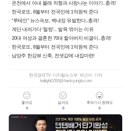
온천에서 아내 몰래 처형과 사랑나눈 이야기..충격!
한국로또, 8월부터 전국민에 1억원씩 준다
“루테인” 뉴스속보, 백내장 유발한다..충격!
계단 내려가다 '철렁'... 발목 꺾이는 이유
20대 여성과 결혼한 70대 할아버지 비결이..충격!
한국로또, 8월부터 전국민에 1억원씩 준다
남양주 한강뷰 신축, 전셋값에 내집마련!
한국경제TV 디지털뉴스부 박근아 기자
twilight1093@hankyungtv.com
좋아요
싫어요
후속기사 원해요
0
0
0