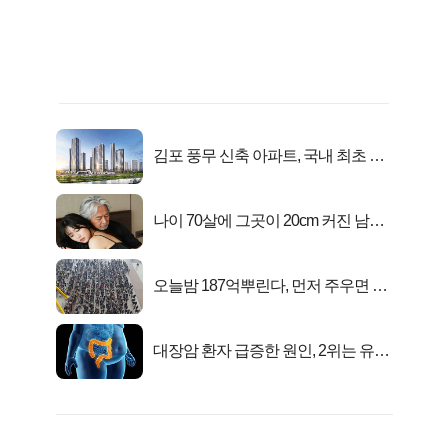
김포 풍무 신축 아파트, 국내 최초 반
값 분양..
나이 70살에 그곳이 20cm 커진 남자..
충격!
오늘밤 187억뿌린다, 먼저 주우면 최
대1억..!
대장암 환자 급증한 원인, 2위는 유산
균 1위는OO..