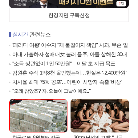
2
/
3
한경지면 구독신청
실시간
관련뉴스
'패러디 여왕' 이수지 "제 불찰이자 책임" 사과, 무슨 일
아내 가출하자 성매매女 불러 음주, 아들 살해한 30대
"소득 상관없이 1인 50만원"…이달 초 지급 목표
김원훈 주식 1억8천 올인했는데…현실은 '-2,400만원'
치사율 최대 75% '공포'…어린이 사망자 속출 '비상'
"오래 참았죠? 자, 오늘이 그날이에요.."
한국로또, 8월부터 전국
30cm 남성의 고백: “너무