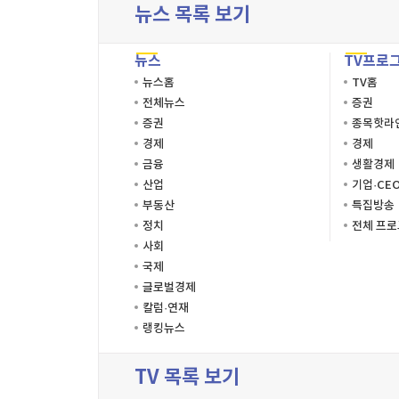
뉴스 목록 보기
뉴스
TV프로
뉴스홈
TV홈
전체뉴스
증권
증권
종목핫라
경제
경제
금융
생활경제
산업
기업·CE
부동산
특집방송
정치
전체 프
사회
국제
글로벌경제
칼럼·연재
랭킹뉴스
TV 목록 보기