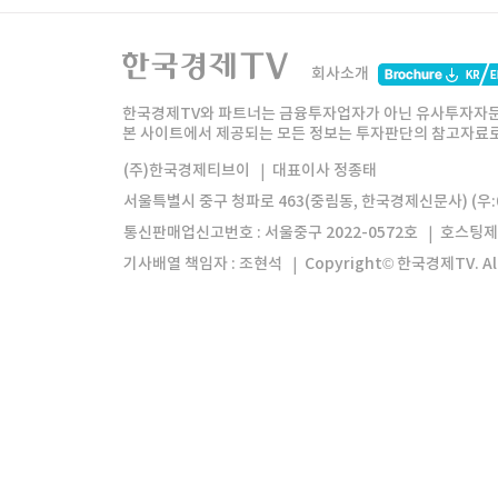
한국경제TV
와우넷
주식창
미네르
회사소개
한경미디어그룹
한국경제신문
한국경제
한국경제TV와 파트너는 금융투자업자가 아닌 유사투자자문
본 사이트에서 제공되는 모든 정보는 투자판단의 참고자료로 
모바일앱
한국경제TV앱
주식창앱
(주)한국경제티브이
대표이사 정종태
서울특별시 중구 청파로 463(중림동, 한국경제신문사) (우:0
통신판매업신고번호 : 서울중구 2022-0572호
호스팅제
기사배열 책임자 : 조현석
Copyright© 한국경제TV. All 