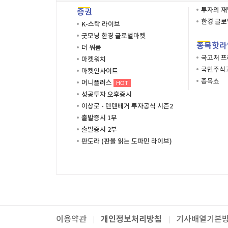
투자의 
증권
한경 글
K-스탁 라이브
굿모닝 한경 글로벌마켓
종목핫라
더 워룸
국고처 
마켓워치
국민주식고
마켓인사이트
종목쇼
머니플러스
HOT
성공투자 오후증시
이상로 - 텐텐배거 투자공식 시즌2
출발증시 1부
출발증시 2부
판도라 (판을 읽는 도파민 라이브)
개인정보처리방침
이용약관
기사배열기본
패밀리사이트