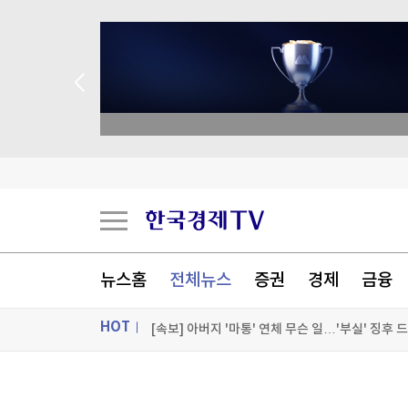
 애널리스트 업종 분석
최태원, '노소영에 1조 지급' 어떻게…재상고 기한
편의점 CU, 오마이걸 미미와 신상품 리뷰 콘텐츠
뉴스홈
전체뉴스
증권
경제
금융
HOT
[속보]SK하이닉스 통합노조 신설 추진
[포토+] 박정민, '멋짐 가득한 모습~'
ON AIR
뉴스