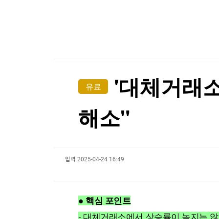
"나야, '흑백요리사' 시즌3"
한국경제TV
뉴스홈
머니팜 모닝라이브
[온에어] 국고처 3부
증권
굿모닝 작전
금융
최태원, '노소영에 1조 지급' 어떻게…재상고 기한
오늘장 뭐사지?
부동산
[오후5시] 뉴스플러스
최태원, '노소영에 1조 지급' 어떻게…재상고 기한
사회
온로드 (ON ROAD) 인사이트
글로벌경제
'대체거래소
유료
랭킹뉴스
해소"
미네르바아카데미
증권 데이터
입력
2025-04-24 16:49
스페셜강의
특징주 뉴스
투자/재테크
매매신호 (랭킹100
부동산/세무
투자분석
● 핵심 포인트
산업
국내증시
[모집-3기-] 돈버는 트레이딩 투자 북클럽
환율
- 대체거래소에서 상승률이 높지는 