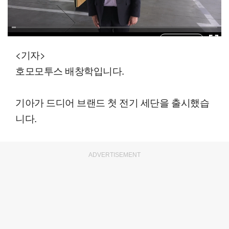
00:01
02:25
일반배속
<기자>
호모모투스 배창학입니다.
기아가 드디어 브랜드 첫 전기 세단을 출시했습
니다.
ADVERTISEMENT