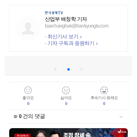
산업부 배창학 기자
baechanghak@hankyungtv.com
최신기사 보기
기자 구독과 응원하기
좋아요
싫어요
후속기사 원해요
0
0
0
건의 댓글
0