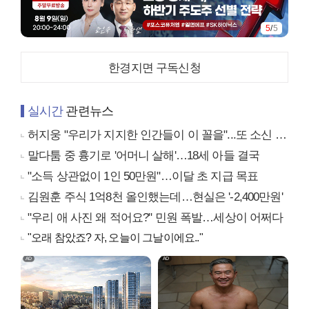
1
/
5
한경지면 구독신청
실시간
관련뉴스
허지웅 "우리가 지지한 인간들이 이 꼴을"...또 소신 발언
말다툼 중 흉기로 '어머니 살해'…18세 아들 결국
"소득 상관없이 1인 50만원"…이달 초 지급 목표
김원훈 주식 1억8천 올인했는데…현실은 '-2,400만원'
"우리 애 사진 왜 적어요?" 민원 폭발…세상이 어쩌다
"오래 참았죠? 자, 오늘이 그날이에요.."