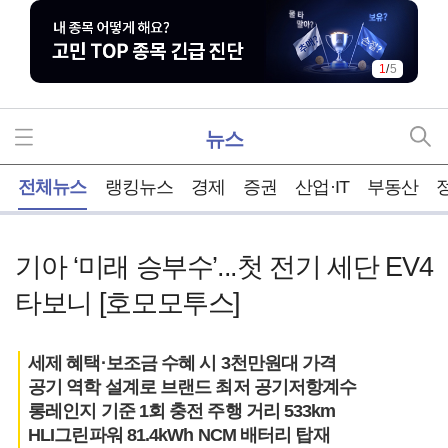
2
/
5
뉴스
홈
전체뉴스
랭킹뉴스
경제
증권
산업·IT
부동산
기아 ‘미래 승부수’...첫 전기 세단 EV4
타보니 [호모모투스]
세제 혜택·보조금 수혜 시 3천만원대 가격
공기 역학 설계로 브랜드 최저 공기저항계수
롱레인지 기준 1회 충전 주행 거리 533km
HLI그린파워 81.4kWh NCM 배터리 탑재