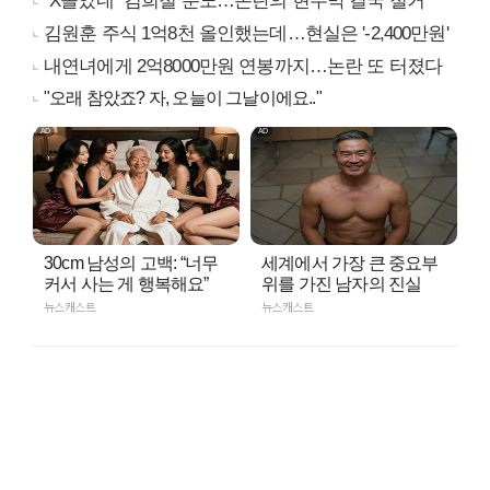
"X돌았네" 김희철 분노…논란의 현수막 결국 철거
김원훈 주식 1억8천 올인했는데…현실은 '-2,400만원'
내연녀에게 2억8000만원 연봉까지…논란 또 터졌다
"오래 참았죠? 자, 오늘이 그날이에요.."
30cm 남성의 고백: “너무
세계에서 가장 큰 중요부
커서 사는 게 행복해요”
위를 가진 남자의 진실
뉴스캐스트
뉴스캐스트