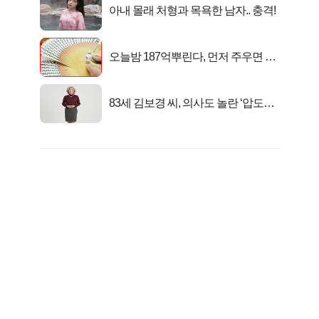
아내 몰래 처형과 목욕한 남자.. 충격!
오늘밤 187억뿌린다, 먼저 주우면 최
대1억..!
83세 김보경 씨, 의사도 놀란 ‘압도적
피지컬’