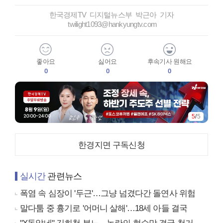
한국경제TV 디지털뉴스부 박근아 기자
twilight1093@hankyungtv.com
좋아요
싫어요
후속기사 원해요
0
0
0
5
/
5
한경지면 구독신청
실시간
관련뉴스
폭염 속 심장이 '두근'…그냥 넘겼다간 돌연사 위험
말다툼 중 흉기로 '어머니 살해'…18세 아들 결국