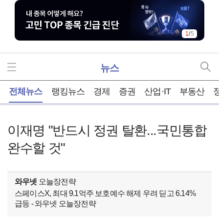
1
/
5
뉴스
홈
전체뉴스
랭킹뉴스
경제
증권
산업·IT
부동산
이재명 "반드시 정권 탈환...국민통합
완수할 것"
와우넷
오늘장전략
스페이스X, 최대 9.1억주 보호예수 해제 우려 딛고 6.14%
급등 - 와우넷 오늘장전략