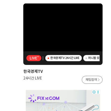
한국경제TV 24시간 LIVE
머니팜 모닝라이브 
한국경제TV
24시간 LIVE
채팅참여