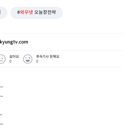
심
와우넷
오늘장전략
kyungtv.com
싫어요
후속기사 원해요
0
0
허지웅 "우리가 지지한 인간들이 이 꼴을"...또 소신 발언
아내 가출하자 성매매女 불러 음주, 아들 살해한 30대
김원훈 주식 1억8천 올인했는데…현실은 '-2,400만원'
"우리 애 사진 왜 적어요?" 민원 폭발…세상이 어쩌다