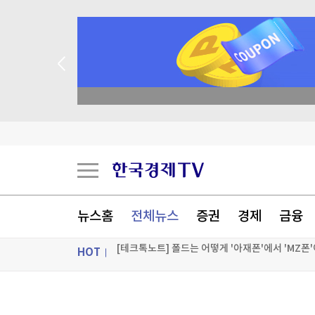
종목 무료 정밀 진단
스리랑카서 또 잇따라 교도소 폭동…3명 사망·20
블랙핑크 10년, 멤버 합산 순자산 1975억…"K팝
'윤석열 탄핵 반대' 손현보 목사, 美 트럼프 대통령
뉴스홈
전체뉴스
증권
경제
금융
[테크톡노트] 폴드는 어떻게 '아재폰'에서 'MZ폰
HOT
[포토+] 박정민, '멋짐 가득한 모습~'
"나야, '흑백요리사' 시즌3"
ON AIR
뉴스
[온에어] 몸쓸이야기