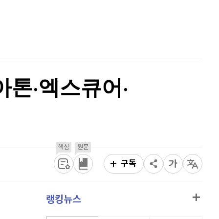
퀀텀
923
(
0.76%
)
홈
AI추천
이더리움 클래식
9,155
(
0.33%
)
품
마켓이슈
특징주
이벤트
비트코인
91,411,000
(
0.07%
)
.아톤·엑스큐어·
핵심
원문
구독
랭킹뉴스