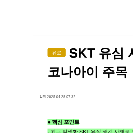
한국경제TV
뉴스홈
스리랑카서 또 잇따라 교도소 폭동…3명 사망·20
머니팜 모닝라이브
증권
굿모닝 작전
금융
스리랑카서 또 잇따라 교도소 폭동…3명 사망·20
오늘장 뭐사지?
부동산
[오후5시] 뉴스플러스
사회
온로드 (ON ROAD) 인사이트
글로벌경제
SKT 유심 
유료
랭킹뉴스
코나아이 주목
미네르바아카데미
증권 데이터
입력
2025-04-28 07:32
스페셜강의
특징주 뉴스
투자/재테크
매매신호 (랭킹100
부동산/세무
투자분석
● 핵심 포인트
산업
국내증시
[모집-3기-] 돈버는 트레이딩 투자 북클럽
환율
- 최근 발생한 SKT 유심 해킹 사태로