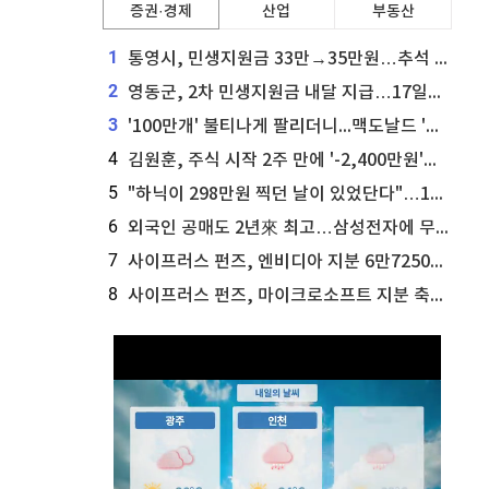
증권·경제
산업
부동산
1
통영시, 민생지원금 33만→35만원…추석 전 푼다
2
영동군, 2차 민생지원금 내달 지급…17일부터 신청 접수
3
'100만개' 불티나게 팔리더니...맥도날드 '충주찰옥수수버거' 돌연 판매 종료
4
김원훈, 주식 시작 2주 만에 '-2,400만원'…"차 한 대 값 날렸다"
5
"하닉이 298만원 찍던 날이 있었단다"…100만 클릭 '전래동화' 정체
6
외국인 공매도 2년來 최고…삼성전자에 무슨일이 [B급기자의 B급리포트]
7
사이프러스 펀즈, 엔비디아 지분 6만7250주 매각
8
사이프러스 펀즈, 마이크로소프트 지분 축소...3만3천 주 매각