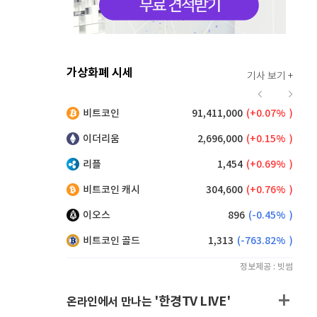
가상화폐 시세
기사 보기 +
923
(
0.76%
)
비트코인
91,411,000
(
0.07%
)
,155
(
0.33%
)
이더리움
2,696,000
(
0.15%
)
리플
1,454
(
0.69%
)
비트코인 캐시
304,600
(
0.76%
)
이오스
896
(
-0.45%
)
비트코인 골드
1,313
(
-763.82%
)
정보제공 : 빗썸
'한경TV LIVE'
온라인에서 만나는