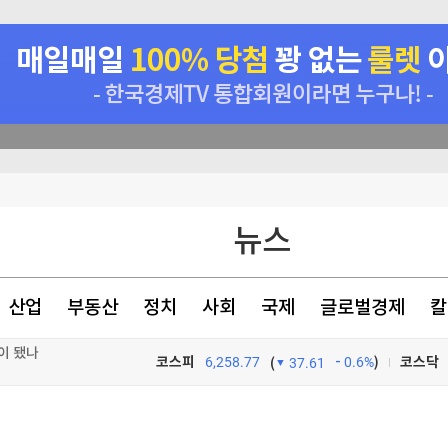
여명 부상
뉴스
 걸그룹 최고"
 면담
산업
부동산
정치
사회
국제
글로벌경제
칼
'이 됐나
코스피
6,258.77
0.6%
)
코스닥
(
37.61
TV프로그램
와우