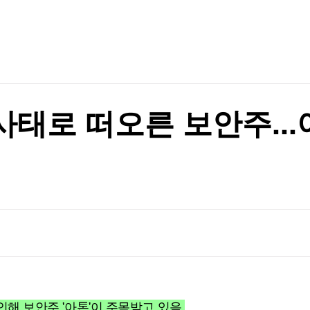
TV홈
무료방송
전체뉴스
여명 부상
증권
파트너스
경제
종목핫라인
추천 상
산업
여명 부상
경제
오늘의 
정치
생활경제
수익후기
국제
기업·CEO
이벤트
칼럼·연재
사태로 떠오른 보안주..
특집방송
전체 프로그램
채널/편성
지역별채널
)
편성표
 인해 보안주 '아톤'이 주목받고 있음.