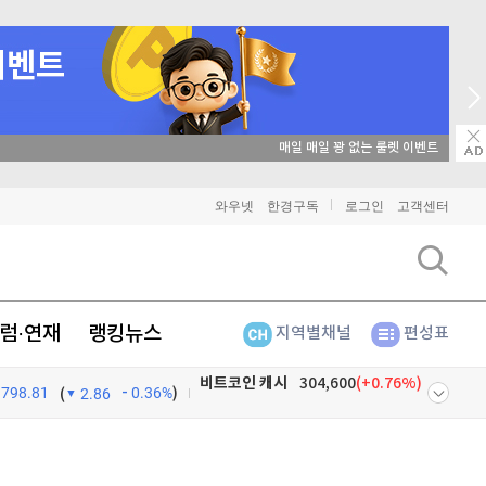
매일 매일 꽝 없는 룰렛 이벤트
비트코인
91,411,000
(
0.07%
)
와우넷
한경구독
로그인
고객센터
이더리움
2,696,000
(
0.15%
)
리플
1,454
(
0.69%
)
럼·연재
랭킹뉴스
지역별채널
편성표
비트코인 캐시
304,600
(
0.76%
)
798.81
0.36%
)
이오스
896
(
-0.45%
)
(
2.86
비트코인 골드
1,313
(
-763.82%
)
넷
주식창