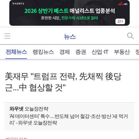
2
/
4
뉴스
홈
전체뉴스
랭킹뉴스
경제
증권
산업·IT
부동산
美재무 "트럼프 전략, 先채찍 後당
근...中 협상할 것"
와우넷
오늘장전략
'AI 데이터센터' 특수…반도체 넘어 철강·조선·방산 '새 먹거
리' - 와우넷 오늘장전략