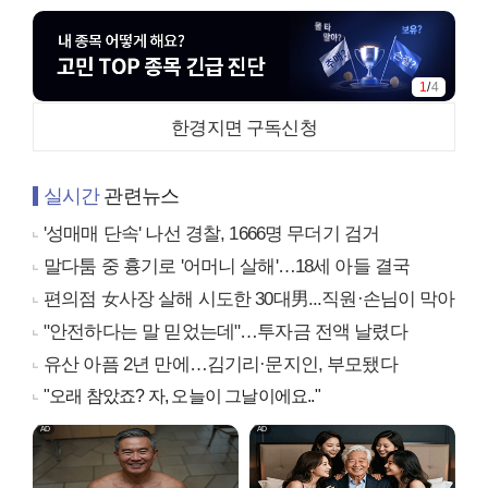
1
/
4
한경지면 구독신청
실시간
관련뉴스
'성매매 단속' 나선 경찰, 1666명 무더기 검거
말다툼 중 흉기로 '어머니 살해'…18세 아들 결국
편의점 女사장 살해 시도한 30대男...직원·손님이 막아
"안전하다는 말 믿었는데"…투자금 전액 날렸다
유산 아픔 2년 만에…김기리·문지인, 부모됐다
"오래 참았죠? 자, 오늘이 그날이에요.."