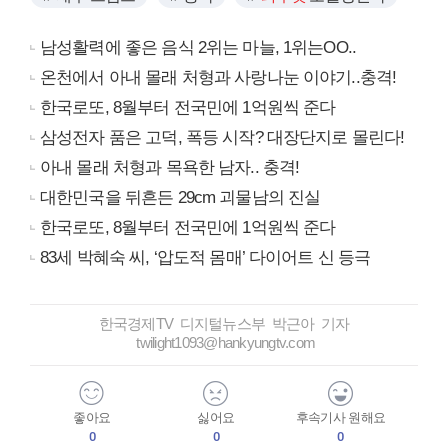
남성활력에 좋은 음식 2위는 마늘, 1위는OO..
온천에서 아내 몰래 처형과 사랑나눈 이야기..충격!
한국로또, 8월부터 전국민에 1억원씩 준다
삼성전자 품은 고덕, 폭등 시작? 대장단지로 몰린다!
아내 몰래 처형과 목욕한 남자.. 충격!
대한민국을 뒤흔든 29cm 괴물남의 진실
한국로또, 8월부터 전국민에 1억원씩 준다
83세 박혜숙 씨, ‘압도적 몸매’ 다이어트 신 등극
한국경제TV 디지털뉴스부 박근아 기자
twilight1093@hankyungtv.com
좋아요
싫어요
후속기사 원해요
0
0
0