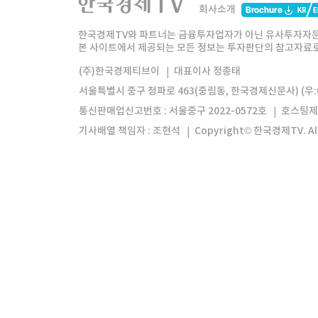
회사소개
한경미디어그룹
한국경제신문
한국경제
한국경제TV와 파트너는 금융투자업자가 아닌 유사투자자문
본 사이트에서 제공되는 모든 정보는 투자판단의 참고자료로 
모바일앱
한국경제TV앱
주식창앱
(주)한국경제티브이
대표이사 정종태
서울특별시 중구 청파로 463(중림동, 한국경제신문사) (우:0
통신판매업신고번호 : 서울중구 2022-0572호
호스팅제
기사배열 책임자 : 조현석
Copyright© 한국경제TV. All 