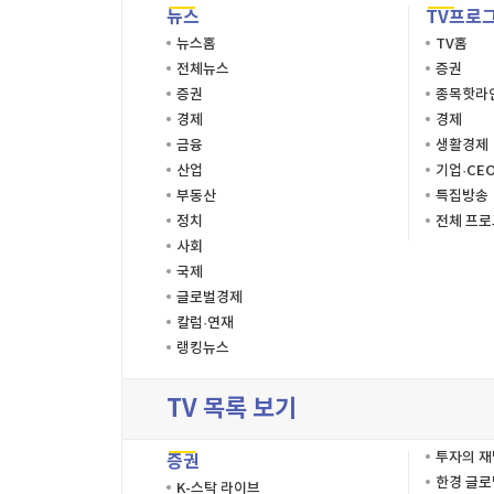
뉴스
TV프로
뉴스홈
TV홈
전체뉴스
증권
증권
종목핫라
경제
경제
금융
생활경제
산업
기업·CE
부동산
특집방송
정치
전체 프
사회
국제
글로벌경제
칼럼·연재
랭킹뉴스
TV 목록 보기
투자의 
증권
한경 글
K-스탁 라이브