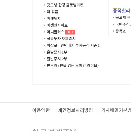
굿모닝 한경 글로벌마켓
종목핫라
더 워룸
국고처 
마켓워치
국민주식고
마켓인사이트
종목쇼
머니플러스
HOT
성공투자 오후증시
이상로 - 텐텐배거 투자공식 시즌2
출발증시 1부
출발증시 2부
판도라 (판을 읽는 도파민 라이브)
개인정보처리방침
이용약관
기사배열기본
패밀리사이트
한국경제TV
와우넷
주식창
미네르