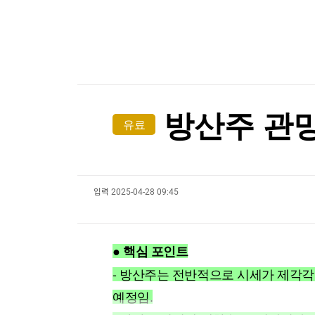
한국경제TV
뉴스홈
[온에어] ETF 골든타임
머니팜 모닝라이브
증권
굿모닝 작전
금융
찰스 3세도 '백인 영국인' 아니다?…극우당 분류법
오늘장 뭐사지?
부동산
찰스 3세도 '백인 영국인' 아니다?…극우당 분류법
[오후5시] 뉴스플러스
사회
온로드 (ON ROAD) 인사이트
글로벌경제
방산주 관망
유료
랭킹뉴스
입력
2025-04-28 09:45
미네르바아카데미
증권 데이터
스페셜강의
특징주 뉴스
● 핵심 포인트
투자/재테크
매매신호 (랭킹100
부동산/세무
투자분석
- 방산주는 전반적으로 시세가 제각각
산업
국내증시
예정임.
[모집-3기-] 돈버는 트레이딩 투자 북클럽
환율