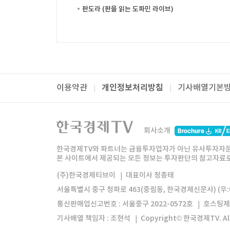
판도라 (판을 읽는 도파민 라이브)
개인정보처리방침
이용약관
기사배열기본
패밀리사이트
한국경제TV
와우넷
주식창
미네르
회사소개
한경미디어그룹
한국경제신문
한국경제
한국경제TV와 파트너는 금융투자업자가 아닌 유사투자자문
본 사이트에서 제공되는 모든 정보는 투자판단의 참고자료로 
모바일앱
한국경제TV앱
주식창앱
(주)한국경제티브이
대표이사 정종태
서울특별시 중구 청파로 463(중림동, 한국경제신문사) (우:0
통신판매업신고번호 : 서울중구 2022-0572호
호스팅제
기사배열 책임자 : 조현석
Copyright© 한국경제TV. All 