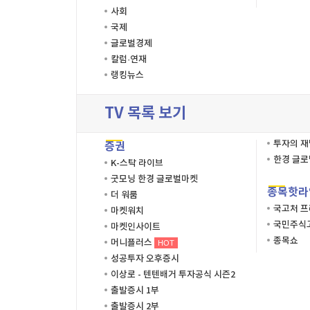
사회
국제
글로벌경제
칼럼·연재
랭킹뉴스
TV 목록 보기
투자의 
증권
한경 글
K-스탁 라이브
굿모닝 한경 글로벌마켓
종목핫라
더 워룸
국고처 
마켓워치
국민주식고
마켓인사이트
종목쇼
머니플러스
HOT
성공투자 오후증시
이상로 - 텐텐배거 투자공식 시즌2
출발증시 1부
출발증시 2부