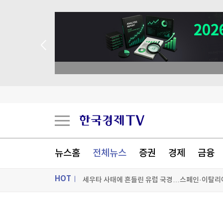
뉴스홈
전체뉴스
증권
경제
금융
트럼프 "중국의 AI·암호화폐 장악 안돼…시진핑과
HOT
세우타 사태에 흔들린 유럽 국경…스페인·이탈리
밀레이, 브라질 대선 앞두고 '反룰라' 우파정상회
ON AIR
뉴스
트럼프, '탄약부족' 보도에 격노…"'누가 흘리나' 