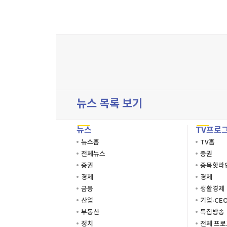
뉴스 목록 보기
뉴스
TV프로
뉴스홈
TV홈
전체뉴스
증권
증권
종목핫라
경제
경제
금융
생활경제
산업
기업·CE
부동산
특집방송
정치
전체 프