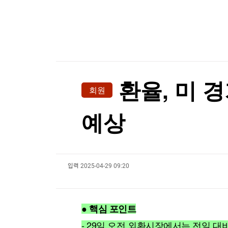
한국경제TV
뉴스홈
[포토+] 박정민, '멋짐 가득한 모습~'
머니팜 모닝라이브
증권
굿모닝 작전
금융
"나야, '흑백요리사' 시즌3"
오늘장 뭐사지?
부동산
[온에어] ETF 골든타임
[오후5시] 뉴스플러스
사회
온로드 (ON ROAD) 인사이트
글로벌경제
트럼프 "중국의 AI·암호화폐 장악 안돼…시진핑과
환율, 미 경
회원
랭킹뉴스
트럼프 "중국의 AI·암호화폐 장악 안돼…시진핑과
예상
미네르바아카데미
증권 데이터
입력
2025-04-29 09:20
스페셜강의
특징주 뉴스
투자/재테크
매매신호 (랭킹100
부동산/세무
투자분석
● 핵심 포인트
산업
국내증시
[모집-3기-] 돈버는 트레이딩 투자 북클럽
환율
- 29일 오전 외환시장에서는 전일 대비 