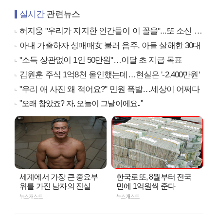
실시간
관련뉴스
허지웅 "우리가 지지한 인간들이 이 꼴을"...또 소신 발언
아내 가출하자 성매매女 불러 음주, 아들 살해한 30대
"소득 상관없이 1인 50만원"…이달 초 지급 목표
김원훈 주식 1억8천 올인했는데…현실은 '-2,400만원'
"우리 애 사진 왜 적어요?" 민원 폭발…세상이 어쩌다
"오래 참았죠? 자, 오늘이 그날이에요.."
세계에서 가장 큰 중요부
한국로또, 8월부터 전국
위를 가진 남자의 진실
민에 1억원씩 준다
뉴스캐스트
뉴스캐스트