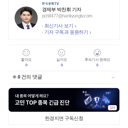
경제부 박찬휘 기자
pch8477@hankyungtv.com
최신기사 보기
기자 구독과 응원하기
좋아요
싫어요
후속기사 원해요
0
0
0
건의 댓글
0
1
/
4
한경지면 구독신청