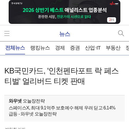
2
/
4
뉴스
홈
전체뉴스
랭킹뉴스
경제
증권
산업·IT
부동산
KB국민카드, '인천펜타포트 락 페스
티벌' 얼리버드 티켓 판매
와우넷
오늘장전략
스페이스X, 최대 9.1억주 보호예수 해제 우려 딛고 6.14%
급등 - 와우넷 오늘장전략