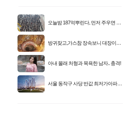
오늘밤 187억뿌린다, 먼저 주우면 최
대1억..!
방귀잦고,가스참 장속보니 대장이아
니라..
아내 몰래 처형과 목욕한 남자.. 충격!
서울 동작구 사당 반값 최저가아파트
마지막...