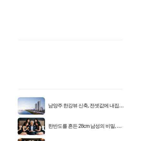
남양주 한강뷰 신축, 전셋값에 내집마
련!
한반도를 흔든 28cm 남성의 비밀, 매
일 밤 즐거워