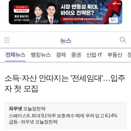
5
/
5
뉴스
홈
전체뉴스
랭킹뉴스
경제
증권
산업·IT
부동산
소득·자산 안따지는 '전세임대'…입주
자 첫 모집
와우넷
오늘장전략
스페이스X, 최대 9.1억주 보호예수 해제 우려 딛고 6.14%
급등 - 와우넷 오늘장전략