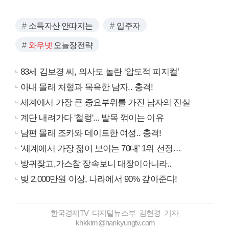
소득자산 안따지는
입주자
와우넷
오늘장전략
83세 김보경 씨, 의사도 놀란 ‘압도적 피지컬’
아내 몰래 처형과 목욕한 남자.. 충격!
세계에서 가장 큰 중요부위를 가진 남자의 진실
계단 내려가다 '철렁'... 발목 꺾이는 이유
남편 몰래 조카와 데이트한 여성.. 충격!
‘세계에서 가장 젊어 보이는 70대’ 1위 선정…
방귀잦고,가스참 장속보니 대장이아니라..
빚 2,000만원 이상, 나라에서 90% 갚아준다!
한국경제TV 디지털뉴스부 김현경 기자
khkkim@hankyungtv.com