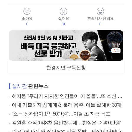
좋아요
싫어요
후속기사 원해요
0
0
0
4
/
5
한경지면 구독신청
실시간
관련뉴스
허지웅 "우리가 지지한 인간들이 이 꼴을"...또 소신 발언
아내 가출하자 성매매女 불러 음주, 아들 살해한 30대
"소득 상관없이 1인 50만원"…이달 초 지급 목표
김원훈 주식 1억8천 올인했는데…현실은 '-2,400만원'
"우리 애 사진 왜 적어요?" 민원 폭발…세상이 어쩌다