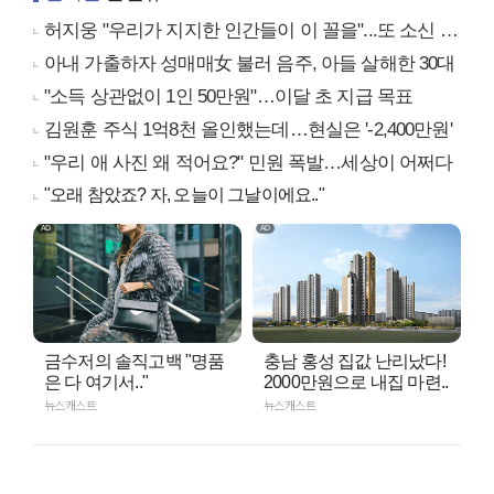
허지웅 "우리가 지지한 인간들이 이 꼴을"...또 소신 발언
아내 가출하자 성매매女 불러 음주, 아들 살해한 30대
"소득 상관없이 1인 50만원"…이달 초 지급 목표
김원훈 주식 1억8천 올인했는데…현실은 '-2,400만원'
"우리 애 사진 왜 적어요?" 민원 폭발…세상이 어쩌다
"오래 참았죠? 자, 오늘이 그날이에요.."
금수저의 솔직고백 "명품
충남 홍성 집값 난리났다!
은 다 여기서.."
2000만원으로 내집 마련..
뉴스캐스트
뉴스캐스트