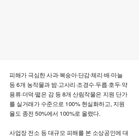
피해가 극심한 사과·복숭아·단감·체리·배·마늘
등 6개 농작물과 밤·고사리·조경수·두릅·호두·약
용류·더덕·떫은 감 등 8개 산림작물은 지원 단가
를 실거래가 수준으로 100% 현실화하고, 지원
율도 종전 50%에서 100%로 올렸다.
사업장 전소 등 대규모 피해를 본 소상공인에 대