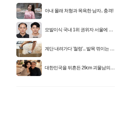
아내 몰래 처형과 목욕한 남자.. 충격!
모발이식 국내 1위 권위자 서울에 있
었다..
계단 내려가다 '철렁'... 발목 꺾이는 이
유
대한민국을 뒤흔든 29cm 괴물남의
진실