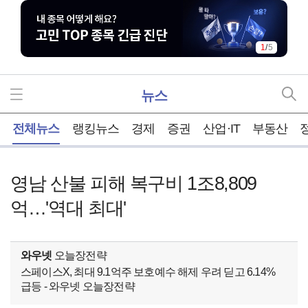
2
/
5
뉴스
홈
전체뉴스
랭킹뉴스
경제
증권
산업·IT
부동산
영남 산불 피해 복구비 1조8,809
억…'역대 최대'
와우넷
오늘장전략
스페이스X, 최대 9.1억주 보호예수 해제 우려 딛고 6.14%
급등 - 와우넷 오늘장전략