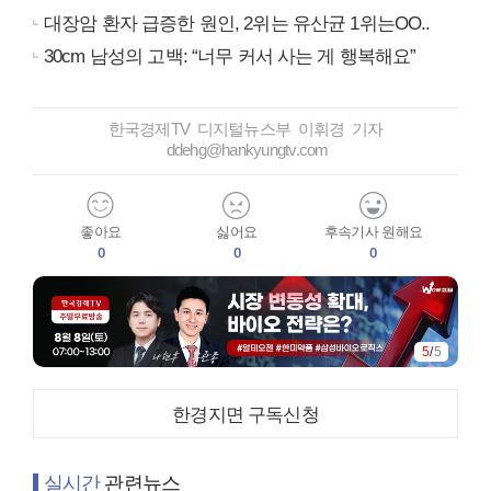
대장암 환자 급증한 원인, 2위는 유산균 1위는OO..
30cm 남성의 고백: “너무 커서 사는 게 행복해요”
한국경제TV 디지털뉴스부 이휘경 기자
ddehg@hankyungtv.com
좋아요
싫어요
후속기사 원해요
0
0
0
1
/
5
한경지면 구독신청
실시간
관련뉴스