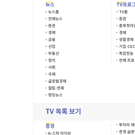
뉴스
TV프로
뉴스홈
TV홈
전체뉴스
증권
증권
종목핫라
경제
경제
금융
생활경제
산업
기업·CE
부동산
특집방송
정치
전체 프
사회
국제
글로벌경제
칼럼·연재
랭킹뉴스
TV 목록 보기
투자의 
증권
한경 글
K-스탁 라이브