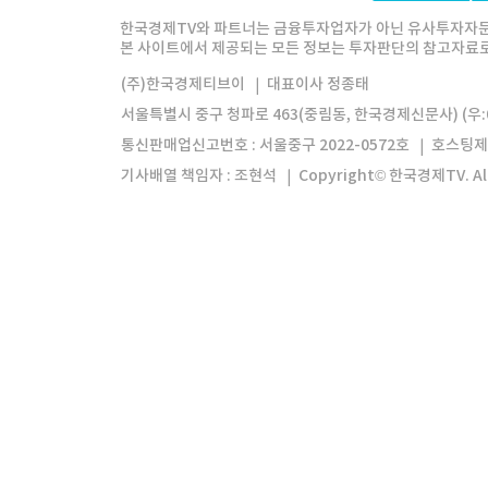
한경미디어그룹
한국경제신문
한국경제
한국경제TV와 파트너는 금융투자업자가 아닌 유사투자자문
본 사이트에서 제공되는 모든 정보는 투자판단의 참고자료로 
모바일앱
한국경제TV앱
주식창앱
(주)한국경제티브이
대표이사 정종태
서울특별시 중구 청파로 463(중림동, 한국경제신문사) (우:0
통신판매업신고번호 : 서울중구 2022-0572호
호스팅제
기사배열 책임자 : 조현석
Copyright© 한국경제TV. All 