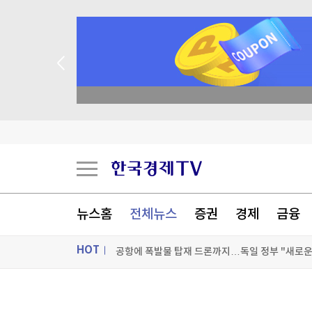
academy.co.kr
"민주콩고, 구리·코발트 정광 수출 금지"…구리 
이란 매체 "호르무즈 진출입 항로 한시적 분리…
뉴스홈
전체뉴스
증권
경제
금융
공항에 폭발물 탑재 드론까지…독일 정부 "새로운 
HOT
"조직범죄 가담만 해도 처벌"…칠레, 치안강화 개
[포토+] 박정민, '멋짐 가득한 모습~'
ON AIR
뉴스
"나야, '흑백요리사' 시즌3"