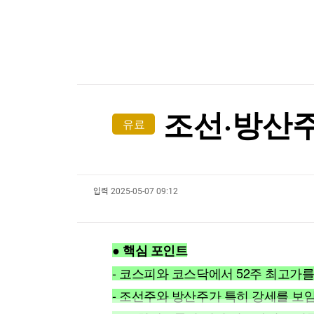
한국경제TV
뉴스홈
[온에어] 더 워룸
머니팜 모닝라이브
증권
굿모닝 작전
금융
"민주콩고, 구리·코발트 정광 수출 금지"…구리 
오늘장 뭐사지?
부동산
"민주콩고, 구리·코발트 정광 수출 금지"…구리 
[오후5시] 뉴스플러스
사회
온로드 (ON ROAD) 인사이트
글로벌경제
조선·방산주
유료
랭킹뉴스
입력
2025-05-07 09:12
미네르바아카데미
증권 데이터
스페셜강의
특징주 뉴스
● 핵심 포인트
투자/재테크
매매신호 (랭킹100
부동산/세무
투자분석
- 코스피와 코스닥에서 52주 최고가
산업
국내증시
- 조선주와 방산주가 특히 강세를 보임
[모집-3기-] 돈버는 트레이딩 투자 북클럽
환율