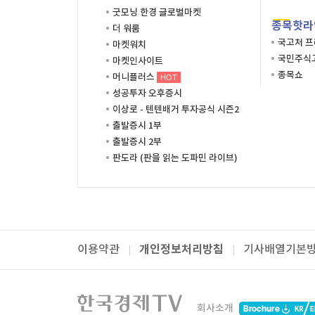
굿모닝 한경 글로벌마켓
종목핫라
더 워룸
국고처 
마켓워치
국민주식고
마켓인사이트
종목쇼
머니플러스
HOT
성공투자 오후증시
이상로 - 텐텐배거 투자공식 시즌2
출발증시 1부
출발증시 2부
판도라 (판을 읽는 도파민 라이브)
개인정보처리방침
이용약관
기사배열기본
패밀리사이트
한국경제TV
와우넷
주식창
미네르
회사소개