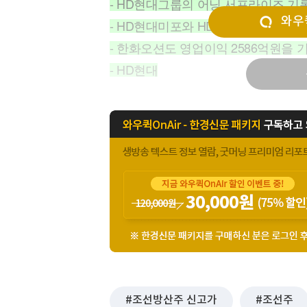
- HD현대그룹의 어닝 서프라이즈 기
[할인50%] 한·미 투자 올인원 클래스
해외증시
와우퀵
- HD현대미포와 HD현대중공업, H
- 한화오션도 영업이익 2586억원을
- HD현대
조선방산주 신고가
조선주