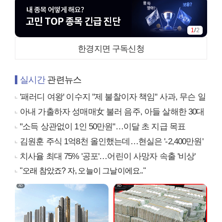
1
/
2
한경지면 구독신청
실시간
관련뉴스
'패러디 여왕' 이수지 "제 불찰이자 책임" 사과, 무슨 일
아내 가출하자 성매매女 불러 음주, 아들 살해한 30대
"소득 상관없이 1인 50만원"…이달 초 지급 목표
김원훈 주식 1억8천 올인했는데…현실은 '-2,400만원'
치사율 최대 75% '공포'…어린이 사망자 속출 '비상'
"오래 참았죠? 자, 오늘이 그날이에요.."