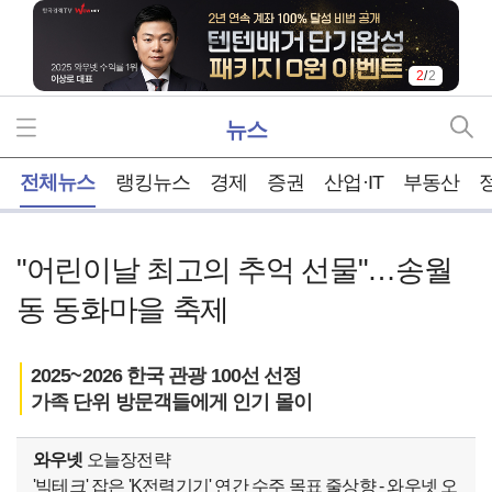
2
/
2
뉴스
홈
전체뉴스
랭킹뉴스
경제
증권
산업·IT
부동산
"어린이날 최고의 추억 선물"…송월
동 동화마을 축제
2025~2026 한국 관광 100선 선정
가족 단위 방문객들에게 인기 몰이
와우넷
오늘장전략
'빅테크' 잡은 'K전력기기' 연간 수주 목표 줄상향 - 와우넷 오