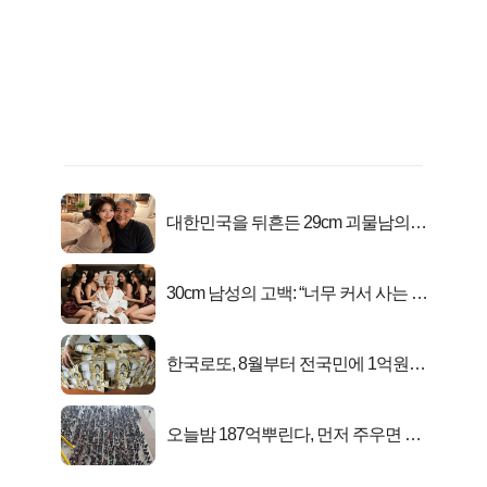
대한민국을 뒤흔든 29cm 괴물남의
진실
30cm 남성의 고백: “너무 커서 사는 게
행복해요”
한국로또, 8월부터 전국민에 1억원씩
준다
오늘밤 187억뿌린다, 먼저 주우면 최
대1억..!