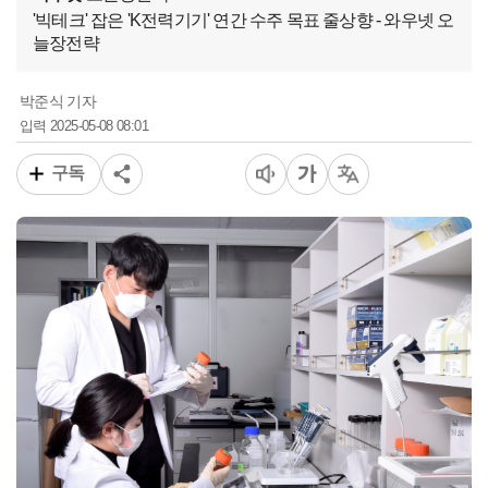
'빅테크' 잡은 'K전력기기' 연간 수주 목표 줄상향 - 와우넷 오
늘장전략
박준식 기자
2025-05-08 08:01
입력
구독