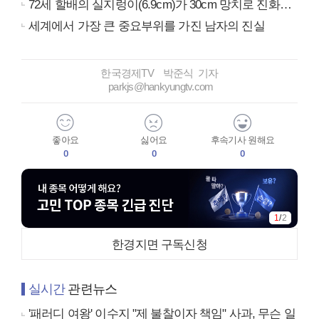
72세 할배의 실지렁이(6.9cm)가 30cm 망치로 진화…
세계에서 가장 큰 중요부위를 가진 남자의 진실
한국경제TV 박준식 기자
parkjs@hankyungtv.com
좋아요
싫어요
후속기사 원해요
0
0
0
1
/
2
한경지면 구독신청
실시간
관련뉴스
'패러디 여왕' 이수지 "제 불찰이자 책임" 사과, 무슨 일