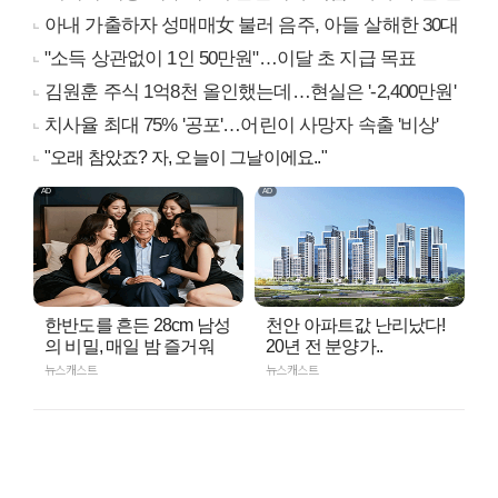
아내 가출하자 성매매女 불러 음주, 아들 살해한 30대
"소득 상관없이 1인 50만원"…이달 초 지급 목표
김원훈 주식 1억8천 올인했는데…현실은 '-2,400만원'
치사율 최대 75% '공포'…어린이 사망자 속출 '비상'
"오래 참았죠? 자, 오늘이 그날이에요.."
한반도를 흔든 28cm 남성
천안 아파트값 난리났다!
의 비밀, 매일 밤 즐거워
20년 전 분양가..
뉴스캐스트
뉴스캐스트