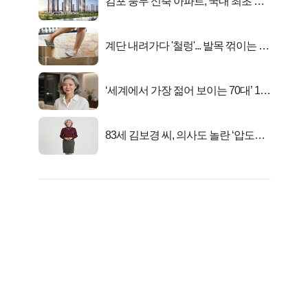
김포 풍무 신축 아파트, 국내 최초 반
값 분양..
계단 내려가다 '철렁'... 발목 꺾이는 이
유
‘세계에서 가장 젊어 보이는 70대’ 1위
선정…
83세 김보경 씨, 의사도 놀란 ‘압도적
피지컬’