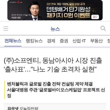
2
/
2
뉴스
홈
전체뉴스
랭킹뉴스
경제
증권
산업·IT
부동산
(주)소프엔티, 동남아시아 시장 진출
'출사표'…"나노 기술 초격차 실현"
벤처블릭과 글로벌 진출 전략 컨설팅 계약 체결
서울대병원 주관 '글로벌바이오스케일업' 프로젝트 선
정
와우넷
오늘장전략