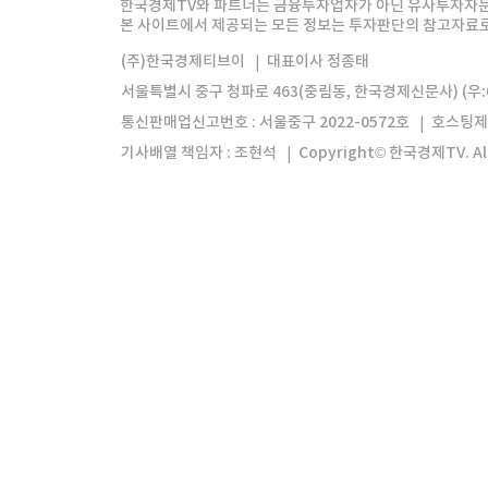
한국경제TV와 파트너는 금융투자업자가 아닌 유사투자자문
본 사이트에서 제공되는 모든 정보는 투자판단의 참고자료로 
모바일앱
한국경제TV앱
주식창앱
(주)한국경제티브이
대표이사 정종태
서울특별시 중구 청파로 463(중림동, 한국경제신문사) (우:0
통신판매업신고번호 : 서울중구 2022-0572호
호스팅제
기사배열 책임자 : 조현석
Copyright© 한국경제TV. All 