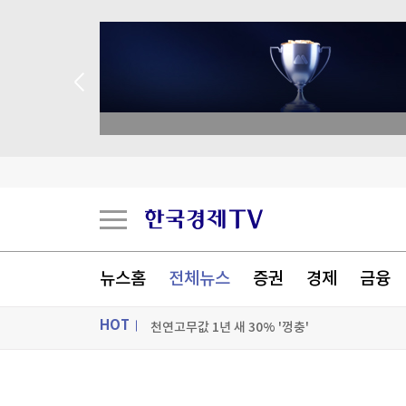
 애널리스트 업종 분석
"전통시장이 더 비싸네"…폭염에 채소가격 역전
코코아값 반토막에도 초콜릿 가격은 그대로인 까
뉴스홈
전체뉴스
증권
경제
금융
천연고무값 1년 새 30% '껑충'
HOT
'겨울 간식' 고구마, 사실 지금부터 제철
[포토+] 박정민, '멋짐 가득한 모습~'
ON AIR
뉴스
"나야, '흑백요리사' 시즌3"