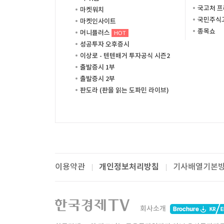
국고처 
마켓워치
국민주식고
마켓인사이트
종목쇼
머니플러스
HOT
성공투자 오후증시
이상로 - 텐텐배거 투자공식 시즌2
출발증시 1부
출발증시 2부
판도라 (판을 읽는 도파민 라이브)
개인정보처리방침
이용약관
기사배열기본
패밀리사이트
한국경제TV
와우넷
주식창
미네르
회사소개
한경미디어그룹
한국경제신문
한국경제