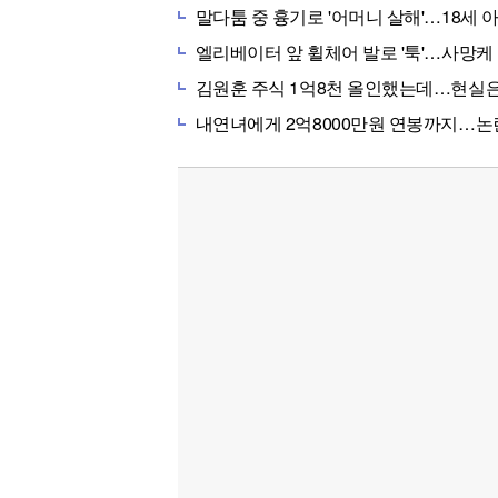
말다툼 중 흉기로 '어머니 살해'…18세 
엘리베이터 앞 휠체어 발로 '툭'…사망케 한 70
김원훈 주식 1억8천 올인했는데…현실은 '-2,4
내연녀에게 2억8000만원 연봉까지…논란 또