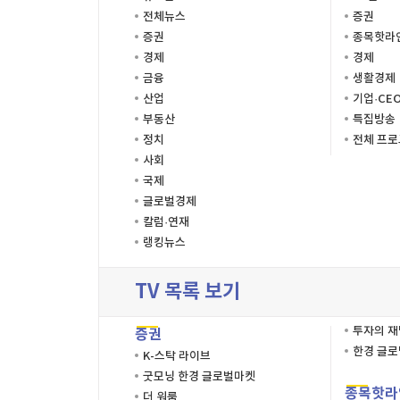
전체뉴스
증권
증권
종목핫라
경제
경제
금융
생활경제
산업
기업·CE
부동산
특집방송
정치
전체 프
사회
국제
글로벌경제
칼럼·연재
랭킹뉴스
TV 목록 보기
투자의 
증권
한경 글
K-스탁 라이브
굿모닝 한경 글로벌마켓
종목핫라
더 워룸