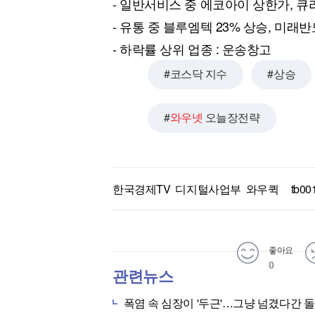
- 일반서비스 중 에코아이 상한가, 큐라
[할인50%] 한·미 투자 올인원 클래스
해외증시
- 유통 중 블루엠텍 23% 상승, 미래
- 하락률 상위 업종 : 운송창고
코스닥 지수
상승
와우넷
오늘장전략
한국경제TV 디지털사업부 와우퀵
tb00
좋아요
0
관련뉴스
폭염 속 심장이 '두근'…그냥 넘겼다간 돌연