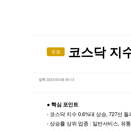
한국경제TV
뉴스홈
[온에어] 국고처 1부
머니팜 모닝라이브
증권
굿모닝 작전
금융
"전통시장이 더 비싸네"…폭염에 채소가격 역전
오늘장 뭐사지?
부동산
"전통시장이 더 비싸네"…폭염에 채소가격 역전
[오후5시] 뉴스플러스
사회
온로드 (ON ROAD) 인사이트
글로벌경제
코스닥 지수
유료
랭킹뉴스
입력
2025-05-08 09:13
미네르바아카데미
증권 데이터
스페셜강의
특징주 뉴스
● 핵심 포인트
투자/재테크
매매신호 (랭킹100
부동산/세무
투자분석
- 코스닥 지수 0.6%대 상승, 727선 돌
산업
국내증시
- 상승률 상위 업종 : 일반서비스, 유통
[모집-3기-] 돈버는 트레이딩 투자 북클럽
환율