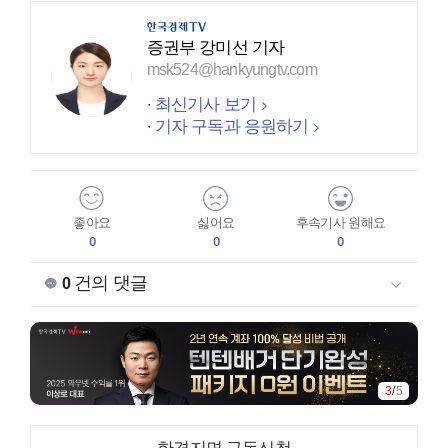
증권부 강미선 기자
msk524@hankyungtv.com
최신기사 보기
기자 구독과 응원하기
좋아요
싫어요
후속기사 원해요
0
0
0
건의 댓글
0
3
/
5