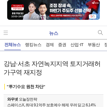
5
/
5
뉴스
홈
전체뉴스
랭킹뉴스
경제
증권
산업·IT
부동산
강남·서초 자연녹지지역 토지거래허
가구역 재지정
"투기수요 원천 차단"
와우넷
오늘장전략
스페이스X, 최대 9.1억주 보호예수 해제 우려 딛고 6.14%