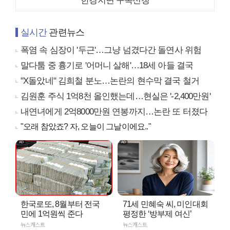
한경지면 구독신청
실시간
관련뉴스
폭염 속 심장이 '두근'…그냥 넘겼다간 돌연사 위험
말다툼 중 흉기로 '어머니 살해'…18세 아들 결국
"X돌았네" 김희철 분노…논란의 현수막 결국 철거
김원훈 주식 1억8천 올인했는데…현실은 '-2,400만원'
내연녀에게 2억8000만원 연봉까지…논란 또 터졌다
"오래 참았죠? 자, 오늘이 그날이에요.."
한국로또, 8월부터 전국
71세 민혜숙 씨, 미인대회
민에 1억원씩 준다
평정한 ‘방부제 여신’
뉴스캐스트
뉴스캐스트