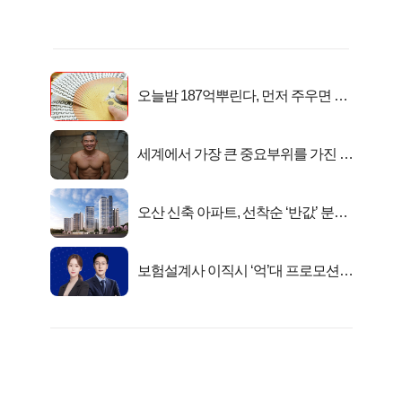
오늘밤 187억뿌린다, 먼저 주우면 최
대1억..!
세계에서 가장 큰 중요부위를 가진 남
자의 진실
오산 신축 아파트, 선착순 ‘반값’ 분양
시작..
보험설계사 이직시 ‘억’대 프로모션!
키움에셋!