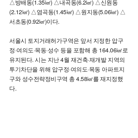
△방배동(1.35㎢) △내곡동(6.2㎢) △신원동
(2.12㎢) △염곡동(1.45㎢) △원지동(5.06㎢) △
서초동(0.92㎢)이다.
서울시 토지거래허가구역은 앞서 지정한 압구
정·여의도·목동·성수 등을 포함해 총 164.06㎢로
유지된다. 시는 지난 4월 재건축·재개발 지역의
투기차단을 위해 압구정·여의도·목동 아파트지
구와 성수전략정비구역 총 4.58㎢를 재지정했
다.