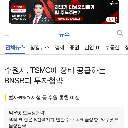
3
/
3
뉴스
홈
전체뉴스
랭킹뉴스
경제
증권
산업·IT
부동산
수원시, TSMC에 장비 공급하는
BNSR과 투자협약
본사·R&D 시설 등 수원 통합 이전
와우넷
오늘장전략
'빅테크' 잡은 'K전력기기' 연간 수주 목표 줄상향 - 와우넷 오
늘장전략