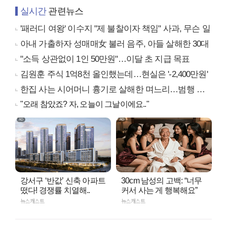
실시간
관련뉴스
'패러디 여왕' 이수지 "제 불찰이자 책임" 사과, 무슨 일
아내 가출하자 성매매女 불러 음주, 아들 살해한 30대
"소득 상관없이 1인 50만원"…이달 초 지급 목표
김원훈 주식 1억8천 올인했는데…현실은 '-2,400만원'
한집 사는 시어머니 흉기로 살해한 며느리…범행 동기는
"오래 참았죠? 자, 오늘이 그날이에요.."
강서구 ‘반값’ 신축 아파트
30cm 남성의 고백: “너무
떴다! 경쟁률 치열해..
커서 사는 게 행복해요”
뉴스캐스트
뉴스캐스트