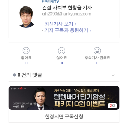
건설·사회부 한창율 기자
crh2090@hankyungtv.com
최신기사 보기
기자 구독과 응원하기
좋아요
싫어요
후속기사 원해요
0
0
0
건의 댓글
0
2
/
3
한경지면 구독신청