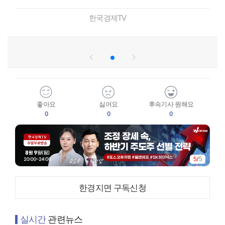
한국경제TV
좋아요
싫어요
후속기사 원해요
0
0
0
1
/
5
한경지면 구독신청
실시간
관련뉴스