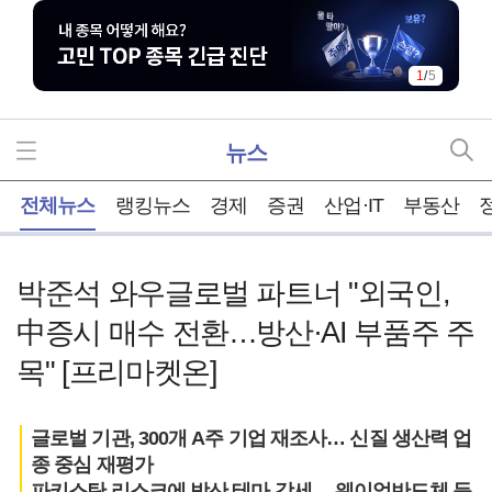
2
/
5
뉴스
홈
전체뉴스
랭킹뉴스
경제
증권
산업·IT
부동산
박준석 와우글로벌 파트너 "외국인,
中증시 매수 전환…방산·AI 부품주 주
목" [프리마켓온]
글로벌 기관, 300개 A주 기업 재조사… 신질 생산력 업
종 중심 재평가
파키스탄 리스크에 방산 테마 강세… 웨이얼반도체 등