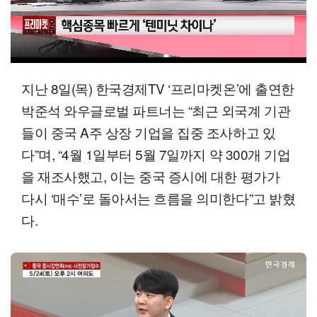
00:12
08:12
일반배속
지난 8일(목) 한국경제TV ‘프리마켓온’에 출연한
박준석 와우글로벌 파트너는 “최근 외국계 기관
들이 중국 A주 상장 기업을 집중 조사하고 있
다”며, “4월 1일부터 5월 7일까지 약 300개 기업
을 재조사했고, 이는 중국 증시에 대한 평가가
다시 ‘매수’로 돌아서는 흐름을 의미한다”고 밝혔
다.