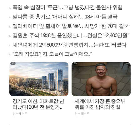
폭염 속 심장이 '두근'…그냥 넘겼다간 돌연사 위험
말다툼 중 흉기로 '어머니 살해'…18세 아들 결국
엘리베이터 앞 휠체어 발로 '툭'…사망케 한 70대 결국
김원훈 주식 1억8천 올인했는데…현실은 '-2,400만원'
내연녀에게 2억8000만원 연봉까지…논란 또 터졌다
"오래 참았죠? 자, 오늘이 그날이에요.."
경기도 이천, 아파트값 난
세계에서 가장 큰 중요부
리났다! 20년 전 분양가..
위를 가진 남자의 진실
뉴스캐스트
뉴스캐스트