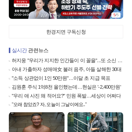
5
/
5
한경지면 구독신청
실시간
관련뉴스
허지웅 "우리가 지지한 인간들이 이 꼴을"...또 소신 발언
아내 가출하자 성매매女 불러 음주, 아들 살해한 30대
"소득 상관없이 1인 50만원"…이달 초 지급 목표
김원훈 주식 1억8천 올인했는데…현실은 '-2,400만원'
"우리 애 사진 왜 적어요?" 민원 폭발…세상이 어쩌다
"오래 참았죠? 자, 오늘이 그날이에요.."