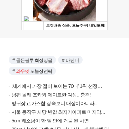
골든블루 최정상급
바텐더
와우넷
오늘장전략
‘세계에서 가장 젊어 보이는 70대’ 1위 선정…
남편 몰래 조카와 데이트한 여성.. 충격!
방귀잦고,가스참 장속보니 대장이아니라..
서울 동작구 사당 반값 최저가아파트 마지막...
5cm 왜소남이 한 달 만에 거물 된 사연