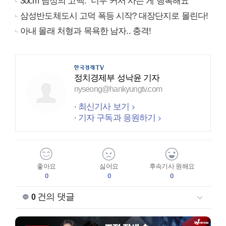
30cm 남성의 고백: “너무 커서 사는 게 행복해요”
삼성반도체도시 고덕 폭등 시작? 대장단지로 몰린다!
아내 몰래 처형과 목욕한 남자.. 충격!
정치경제부 성낙윤 기자
nyseong@hankyungtv.com
최신기사 보기
기자 구독과 응원하기
좋아요
싫어요
후속기사 원해요
0
0
0
건의 댓글
0