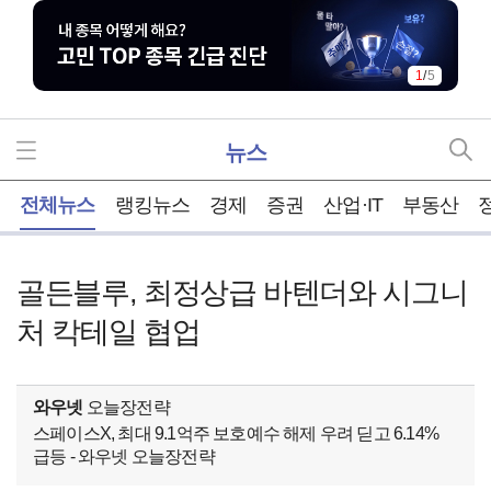
1
/
5
뉴스
홈
전체뉴스
랭킹뉴스
경제
증권
산업·IT
부동산
골든블루, 최정상급 바텐더와 시그니
처 칵테일 협업
와우넷
오늘장전략
스페이스X, 최대 9.1억주 보호예수 해제 우려 딛고 6.14%
급등 - 와우넷 오늘장전략