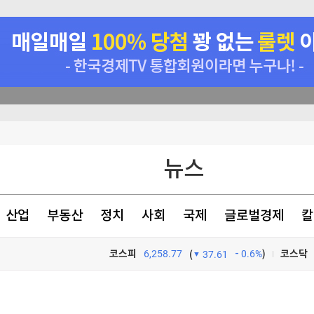
순항미사일잠수함 전환
뉴스
정' 60대 남성 2명 사망
 수사
산업
부동산
정치
사회
국제
글로벌경제
칼
사
코스피
6,258.77
0.6%
)
코스닥
(
37.61
TV프로그램
와우