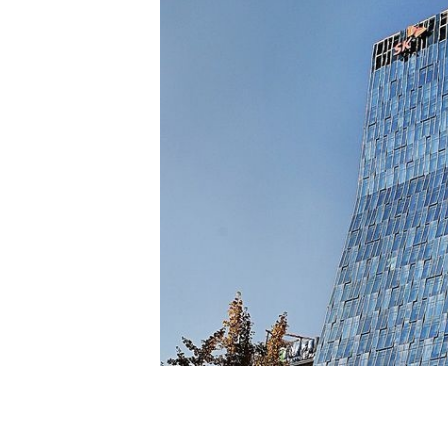
[할인50%] 한·미 투자 올인원 클래스
해외증시