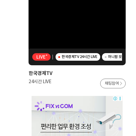
한국경제TV 24시간 LIVE
머니팜 모닝라이브 
한국경제TV
24시간 LIVE
채팅참여