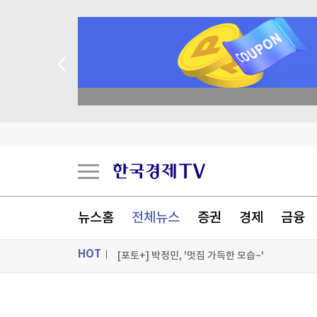
종목 무료 정밀 진단
"中 미사일망 뚫는다"…美, 공격잠수함 19척 
[속보] 중랑구 면목동서 새벽 '흉기 난동'…'지인 추
태어나 줄곧 교회서 살던 11세 사망…학대 가능성
뉴스홈
전체뉴스
증권
경제
금융
천안 교회서 11세 아동 숨져…경찰, 학대 여부 조
HOT
[포토+] 박정민, '멋짐 가득한 모습~'
"나야, '흑백요리사' 시즌3"
ON AIR
뉴스
[온에어] 이상로 - 텐텐배거 투자공식 시즌2