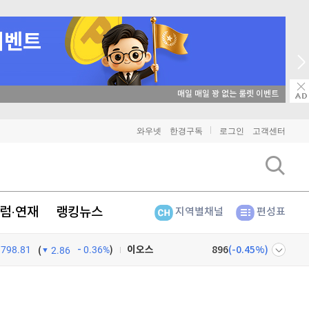
매일 매일 꽝 없는 룰렛 이벤트
비트코인
91,280,000
(
-0.07%
)
와우넷
한경구독
로그인
고객센터
이더리움
2,692,000
(
0%
)
리플
1,454
(
0.69%
)
럼·연재
랭킹뉴스
지역별채널
편성표
비트코인 캐시
304,600
(
0.76%
)
798.81
0.36%
)
이오스
896
(
-0.45%
)
(
2.86
비트코인 골드
1,313
(
-763.82%
)
넷
주식창