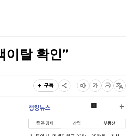
퀀텀
923
(
0.76%
)
홈
AI추천
이더리움 클래식
9,170
(
0.49%
)
품
마켓이슈
특징주
이벤트
비트코인
91,280,000
(
-0.07%
)
객이탈 확인"
구독
랭킹뉴스
증권·경제
산업
부동산