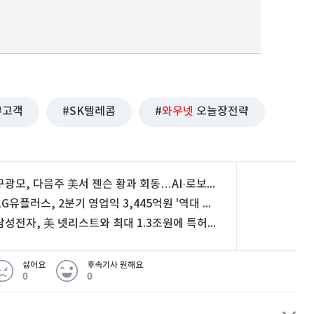
고객
SK텔레콤
와우넷
오늘장전략
구광모, 다음주 美서 젠슨 황과 회동…AI·로보틱스 논의
LG유플러스, 2분기 영업익 3,445억원 '역대 최대'
삼성전자, 美 넷리스트와 최대 1.3조원에 특허분쟁 합의
싫어요
후속기사 원해요
0
0