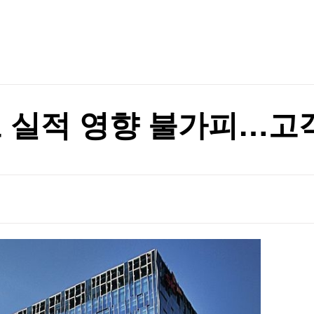
TV홈
무료방송
전체뉴스
순항미사일잠수함 전환
증권
파트너스
경제
종목핫라인
추천 상
산업
순항미사일잠수함 전환
경제
오늘의 
정치
생활경제
수익후기
국제
기업·CEO
이벤트
칼럼·연재
고 실적 영향 불가피…고
특집방송
전체 프로그램
채널/편성
지역별채널
)
편성표