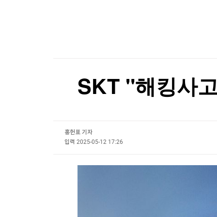
한국경제TV
뉴스홈
"中 미사일망 뚫는다"…美, 공격잠수함 19척 
머니팜 모닝라이브
증권
굿모닝 작전
금융
"中 미사일망 뚫는다"…美, 공격잠수함 19척 
오늘장 뭐사지?
부동산
[오후5시] 뉴스플러스
사회
온로드 (ON ROAD) 인사이트
글로벌경제
SKT "해킹사
랭킹뉴스
홍헌표 기자
미네르바아카데미
증권 데이터
입력
2025-05-12 17:26
스페셜강의
특징주 뉴스
투자/재테크
매매신호 (랭킹100
부동산/세무
투자분석
산업
국내증시
[모집-3기-] 돈버는 트레이딩 투자 북클럽
환율