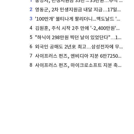
1
통영시, 민생지원금 33만→35만원…추석 전 푼다
2
영동군, 2차 민생지원금 내달 지급…17일부터 신청 접수
3
'100만개' 불티나게 팔리더니...맥도날드 '충주찰옥수수버거' 돌연 판매 종료
4
김원훈, 주식 시작 2주 만에 '-2,400만원'…"차 한 대 값 날렸다"
5
"하닉이 298만원 찍던 날이 있었단다"…100만 클릭 '전래동화' 정체
6
외국인 공매도 2년來 최고…삼성전자에 무슨일이 [B급기자의 B급리포트]
7
사이프러스 펀즈, 엔비디아 지분 6만7250주 매각
8
사이프러스 펀즈, 마이크로소프트 지분 축소...3만3천 주 매각