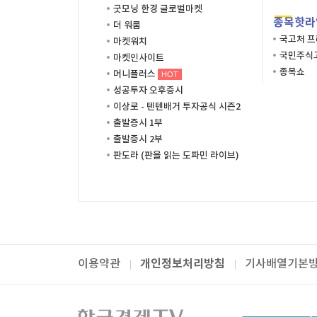
굿모닝 한경 글로벌마켓
종목핫라
더 워룸
국고처 
마켓워치
국민주식고
마켓인사이트
종목쇼
머니플러스
HOT
성공투자 오후증시
이상로 - 텐텐배거 투자공식 시즌2
출발증시 1부
출발증시 2부
판도라 (판을 읽는 도파민 라이브)
개인정보처리방침
이용약관
기사배열기본
패밀리사이트
한국경제TV
와우넷
주식창
미네르