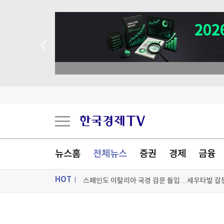
뉴스홈
전체뉴스
증권
경제
금융
젤렌스키, '러와 가까운' 세르비아 첫 방문
HOT
스페인도 이탈리아 국경 검문 돌입…세우타발 갈
버핏 떠난 버크셔, 2분기 순익 2배로…현금 쌓기
ON AIR
뉴스
중국, '전력난' 쿠바에 태양광 발전 키트 5천 대 기