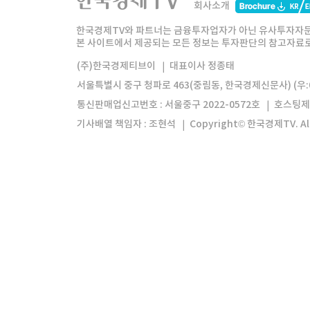
회사소개
한경미디어그룹
한국경제신문
한국경제
한국경제TV와 파트너는 금융투자업자가 아닌 유사투자자문
본 사이트에서 제공되는 모든 정보는 투자판단의 참고자료로 
모바일앱
한국경제TV앱
주식창앱
(주)한국경제티브이
대표이사 정종태
서울특별시 중구 청파로 463(중림동, 한국경제신문사) (우:0
통신판매업신고번호 : 서울중구 2022-0572호
호스팅제
기사배열 책임자 : 조현석
Copyright© 한국경제TV. All 