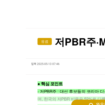
한국경제TV
뉴스홈
[포토+] 박정민, '멋짐 가득한 모습~'
머니팜 모닝라이브
증권
굿모닝 작전
금융
"나야, '흑백요리사' 시즌3"
오늘장 뭐사지?
부동산
[온에어] ETF 골든타임
[오후5시] 뉴스플러스
사회
온로드 (ON ROAD) 인사이트
글로벌경제
젤렌스키, '러와 가까운' 세르비아 첫 방문
저PBR주·
유료
랭킹뉴스
젤렌스키, '러와 가까운' 세르비아 첫 방문
입력
2025-05-13 07:46
미네르바아카데미
증권 데이터
스페셜강의
특징주 뉴스
● 핵심 포인트
투자/재테크
매매신호 (랭킹100
부동산/세무
투자분석
- 저PBR주 : 대선 후보들의 코리아
산업
국내증시
며, 한국의 저PBR 비율은 52%로 다
[모집-3기-] 돈버는 트레이딩 투자 북클럽
환율
와우퀵