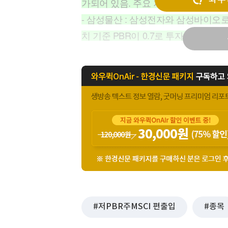
가되어 있음. 주요 저PBR 업종은 유통
[할인50%] 한·미 투자 올인원 클래스
해외증시
- 삼성물산 : 삼성전자와 삼성바이오
치 기준 PBR이 0.7로 투자의견은 G
저PBR주MSCI 편출입
종목