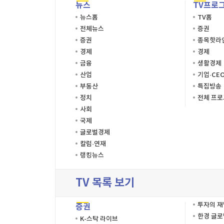
뉴스
TV프로
뉴스홈
TV홈
전체뉴스
증권
증권
종목핫라
경제
경제
금융
생활경제
산업
기업·CE
부동산
특집방송
정치
전체 프
사회
국제
글로벌경제
칼럼·연재
랭킹뉴스
TV 목록 보기
투자의 
증권
한경 글
K-스탁 라이브