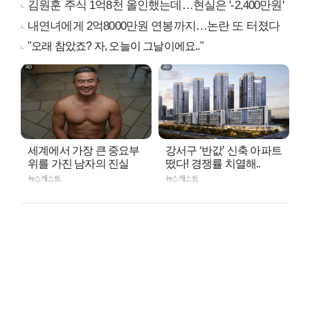
김원훈 주식 1억8천 올인했는데…현실은 '-2,400만원'
내연녀에게 2억8000만원 연봉까지…논란 또 터졌다
"오래 참았죠? 자, 오늘이 그날이에요.."
세계에서 가장 큰 중요부
강서구 ‘반값’ 신축 아파트
위를 가진 남자의 진실
떴다! 경쟁률 치열해..
뉴스캐스트
뉴스캐스트