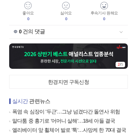
좋아요
싫어요
후속기사 원해요
0
0
0
건의 댓글
0
2
/
5
한경지면 구독신청
실시간
관련뉴스
폭염 속 심장이 '두근'…그냥 넘겼다간 돌연사 위험
말다툼 중 흉기로 '어머니 살해'…18세 아들 결국
엘리베이터 앞 휠체어 발로 '툭'…사망케 한 70대 결국