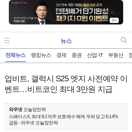
3
/
5
뉴스
홈
전체뉴스
랭킹뉴스
경제
증권
산업·IT
부동산
업비트, 갤럭시 S25 엣지 사전예약 이
벤트…비트코인 최대 3만원 지급
와우넷
오늘장전략
스페이스X, 최대 9.1억주 보호예수 해제 우려 딛고 6.14%
급등 - 와우넷 오늘장전략