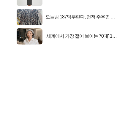
트 신 등극
오늘밤 187억뿌린다, 먼저 주우면 최
대1억..!
‘세계에서 가장 젊어 보이는 70대’ 1위
선정…