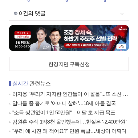
0
0
0
건의 댓글
0
5
/
5
한경지면 구독신청
실시간
관련뉴스
허지웅 "우리가 지지한 인간들이 이 꼴을"...또 소신 발언
말다툼 중 흉기로 '어머니 살해'…18세 아들 결국
"소득 상관없이 1인 50만원"…이달 초 지급 목표
김원훈 주식 1억8천 올인했는데…현실은 '-2,400만원'
"우리 애 사진 왜 적어요?" 민원 폭발…세상이 어쩌다