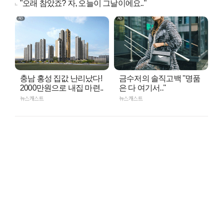
"오래 참았죠? 자, 오늘이 그날이에요.."
충남 홍성 집값 난리났다!
금수저의 솔직고백 "명품
2000만원으로 내집 마련..
은 다 여기서.."
뉴스캐스트
뉴스캐스트