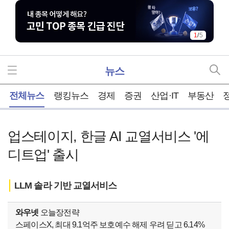
1
/
5
뉴스
홈
전체뉴스
랭킹뉴스
경제
증권
산업·IT
부동산
업스테이지, 한글 AI 교열서비스 '에
디트업' 출시
LLM 솔라 기반 교열서비스
와우넷
오늘장전략
스페이스X, 최대 9.1억주 보호예수 해제 우려 딛고 6.14%