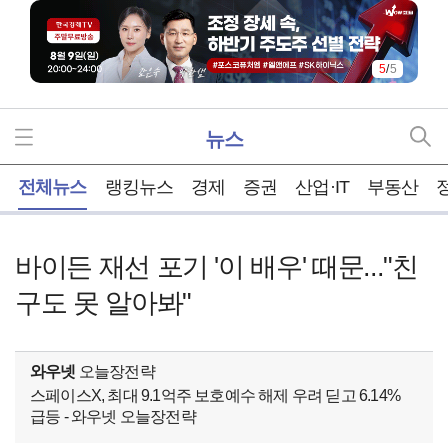
5
/
5
뉴스
홈
전체뉴스
랭킹뉴스
경제
증권
산업·IT
부동산
바이든 재선 포기 '이 배우' 때문..."친
구도 못 알아봐"
와우넷
오늘장전략
스페이스X, 최대 9.1억주 보호예수 해제 우려 딛고 6.14%
급등 - 와우넷 오늘장전략