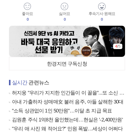
좋아요
싫어요
후속기사 원해요
0
0
0
4
/
5
한경지면 구독신청
실시간
관련뉴스
허지웅 "우리가 지지한 인간들이 이 꼴을"...또 소신 발언
아내 가출하자 성매매女 불러 음주, 아들 살해한 30대
"소득 상관없이 1인 50만원"…이달 초 지급 목표
김원훈 주식 1억8천 올인했는데…현실은 '-2,400만원'
"우리 애 사진 왜 적어요?" 민원 폭발…세상이 어쩌다