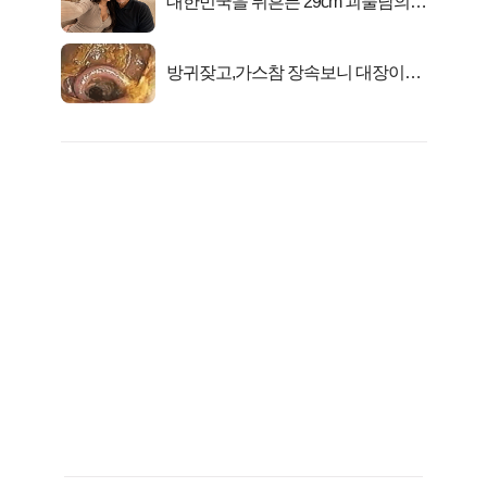
대한민국을 뒤흔든 29cm 괴물남의
진실
방귀잦고,가스참 장속보니 대장이아
니라..