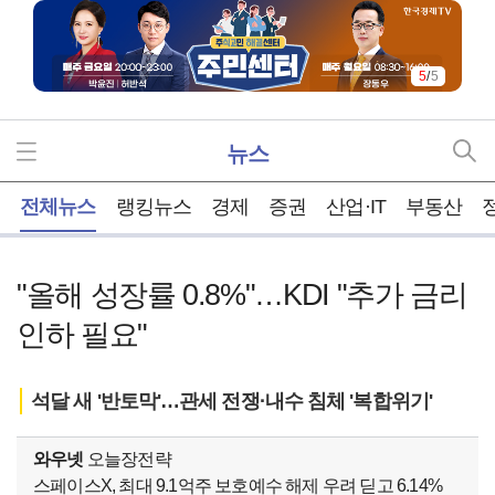
5
/
5
뉴스
홈
전체뉴스
랭킹뉴스
경제
증권
산업·IT
부동산
"올해 성장률 0.8%"…KDI "추가 금리
인하 필요"
석달 새 '반토막'…관세 전쟁·내수 침체 '복합위기'
와우넷
오늘장전략
스페이스X, 최대 9.1억주 보호예수 해제 우려 딛고 6.14%