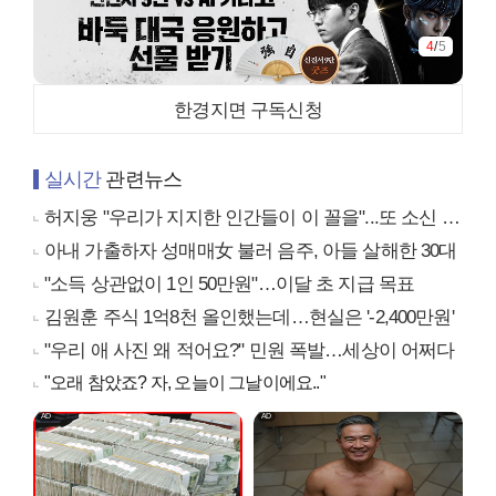
4
/
5
한경지면 구독신청
실시간
관련뉴스
허지웅 "우리가 지지한 인간들이 이 꼴을"...또 소신 발언
아내 가출하자 성매매女 불러 음주, 아들 살해한 30대
"소득 상관없이 1인 50만원"…이달 초 지급 목표
김원훈 주식 1억8천 올인했는데…현실은 '-2,400만원'
"우리 애 사진 왜 적어요?" 민원 폭발…세상이 어쩌다
"오래 참았죠? 자, 오늘이 그날이에요.."