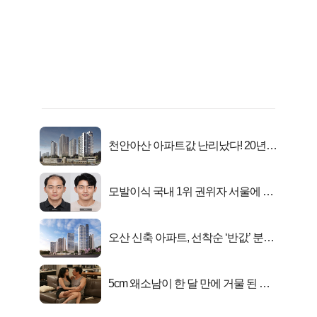
천안아산 아파트값 난리났다! 20년
전 분양가..
모발이식 국내 1위 권위자 서울에 있
었다..
오산 신축 아파트, 선착순 ‘반값’ 분양
시작..
5cm 왜소남이 한 달 만에 거물 된 사
연