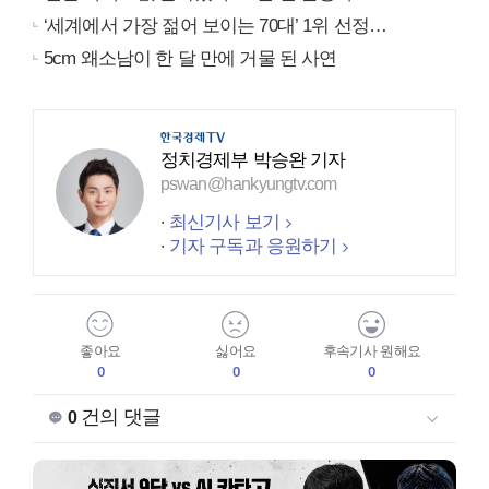
‘세계에서 가장 젊어 보이는 70대’ 1위 선정…
5cm 왜소남이 한 달 만에 거물 된 사연
정치경제부 박승완 기자
pswan@hankyungtv.com
최신기사 보기
기자 구독과 응원하기
좋아요
싫어요
후속기사 원해요
0
0
0
건의 댓글
0