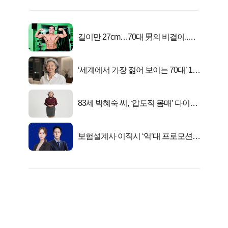
길이만 27cm…70대 男의 비결이..충
격!
‘세계에서 가장 젊어 보이는 70대’ 1위
선정…
83세 박혜숙 씨, ‘압도적 몸매’ 다이어
트 신 등극
보험설계사 이직시 ‘억’대 프로모션!
키움에셋!