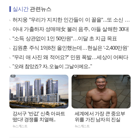
실시간
관련뉴스
허지웅 "우리가 지지한 인간들이 이 꼴을"...또 소신 발언
아내 가출하자 성매매女 불러 음주, 아들 살해한 30대
"소득 상관없이 1인 50만원"…이달 초 지급 목표
김원훈 주식 1억8천 올인했는데…현실은 '-2,400만원'
"우리 애 사진 왜 적어요?" 민원 폭발…세상이 어쩌다
"오래 참았죠? 자, 오늘이 그날이에요.."
강서구 ‘반값’ 신축 아파트
세계에서 가장 큰 중요부
떴다! 경쟁률 치열해..
위를 가진 남자의 진실
뉴스캐스트
뉴스캐스트