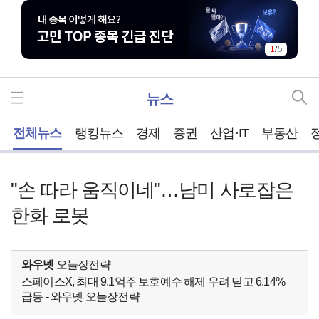
1
/
5
뉴스
홈
전체뉴스
랭킹뉴스
경제
증권
산업·IT
부동산
"손 따라 움직이네"…남미 사로잡은
한화 로봇
와우넷
오늘장전략
스페이스X, 최대 9.1억주 보호예수 해제 우려 딛고 6.14%
급등 - 와우넷 오늘장전략