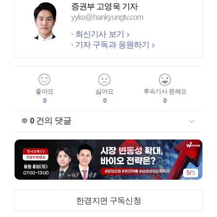
증권부 고영욱 기자
yyko@hankyungtv.com
최신기사 보기
기자 구독과 응원하기
좋아요
싫어요
후속기사 원해요
0
0
0
건의 댓글
0
5
/
5
한경지면 구독신청