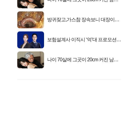
충격!
방귀잦고,가스참 장속보니 대장이아
니라..
보험설계사 이직시 ‘억’대 프로모션!
키움에셋!
나이 70살에 그곳이 20cm 커진 남자..
충격!