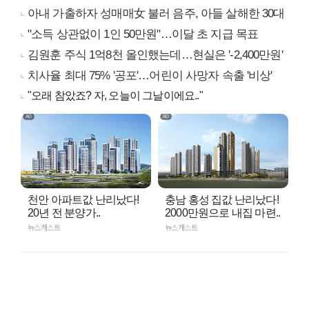
아내 가출하자 성매매女 불러 음주, 아들 살해한 30대
"소득 상관없이 1인 50만원"…이달 초 지급 목표
김원훈 주식 1억8천 올인했는데…현실은 '-2,400만원'
치사율 최대 75% '공포'…어린이 사망자 속출 '비상'
"오래 참았죠? 자, 오늘이 그날이에요.."
천안 아파트값 난리났다!
충남 홍성 집값 난리났다!
20년 전 분양가..
2000만원으로 내집 마련..
뉴스캐스트
뉴스캐스트