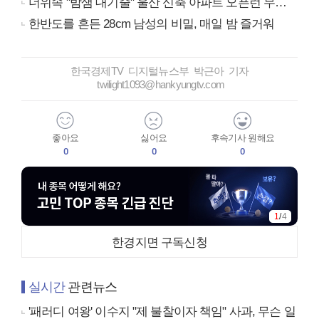
더위속 "밤샘 대기줄" 울산 신축 아파트 오픈런 무슨일?
한반도를 흔든 28cm 남성의 비밀, 매일 밤 즐거워
한국경제TV 디지털뉴스부 박근아 기자
twilight1093@hankyungtv.com
좋아요
싫어요
후속기사 원해요
0
0
0
1
/
4
한경지면 구독신청
실시간
관련뉴스
'패러디 여왕' 이수지 "제 불찰이자 책임" 사과, 무슨 일