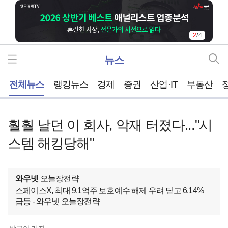
2
/
4
뉴스
홈
전체뉴스
랭킹뉴스
경제
증권
산업·IT
부동산
훨훨 날던 이 회사, 악재 터졌다..."시
스템 해킹당해"
와우넷
오늘장전략
스페이스X, 최대 9.1억주 보호예수 해제 우려 딛고 6.14%
급등 - 와우넷 오늘장전략