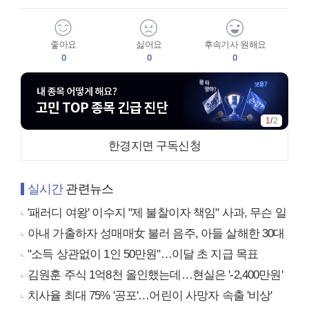
좋아요
싫어요
후속기사 원해요
0
0
0
1
/
2
한경지면 구독신청
실시간
관련뉴스
'패러디 여왕' 이수지 "제 불찰이자 책임" 사과, 무슨 일
아내 가출하자 성매매女 불러 음주, 아들 살해한 30대
"소득 상관없이 1인 50만원"…이달 초 지급 목표
김원훈 주식 1억8천 올인했는데…현실은 '-2,400만원'
치사율 최대 75% '공포'…어린이 사망자 속출 '비상'