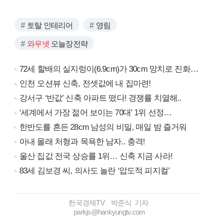
토탈 인테리어
영림
와우넷
오늘장전략
72세 할배의 실지렁이(6.9cm)가 30cm 망치로 진화…
인천 오션뷰 신축, 전셋값에 내 집마련!
강서구 ‘반값’ 신축 아파트 떴다! 경쟁률 치열해..
‘세계에서 가장 젊어 보이는 70대’ 1위 선정…
한반도를 흔든 28cm 남성의 비밀, 매일 밤 즐거워
아내 몰래 처형과 목욕한 남자.. 충격!
울산 집값 전국 상승률 1위… 신축 지금 사라!
83세 김보경 씨, 의사도 놀란 ‘압도적 피지컬’
한국경제TV 박준식 기자
parkjs@hankyungtv.com