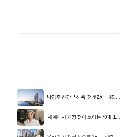
남양주 한강뷰 신축, 전셋값에 내집마
련!
‘세계에서 가장 젊어 보이는 70대’ 1위
선정…
울산 집값 전국 상승률 1위… 신축 지