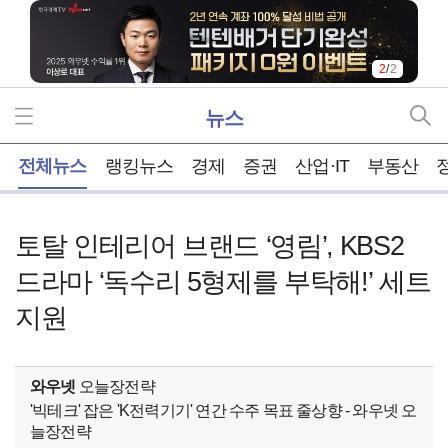
2
/
2
뉴스
홈
전체뉴스
랭킹뉴스
경제
증권
산업·IT
부동산
토탈 인테리어 브랜드 ‘영림’, KBS2
드라마 ‘독수리 5형제를 부탁해!’ 세트
지원
와우넷
오늘장전략
'빅테크' 잡은 'K전력기기' 연간 수주 목표 줄상향 - 와우넷 오
늘장전략