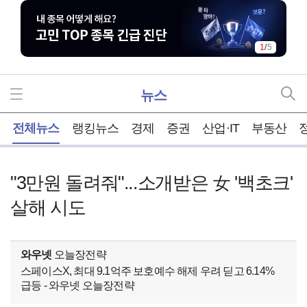
1
/
5
뉴스
홈
전체뉴스
랭킹뉴스
경제
증권
산업·IT
부동산
"3만원 돌려줘"...소개받은 女 '백초크'
살해 시도
와우넷
오늘장전략
스페이스X, 최대 9.1억주 보호예수 해제 우려 딛고 6.14%
급등 - 와우넷 오늘장전략