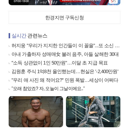
5
/
5
한경지면 구독신청
실시간
관련뉴스
허지웅 "우리가 지지한 인간들이 이 꼴을"...또 소신 발언
아내 가출하자 성매매女 불러 음주, 아들 살해한 30대
"소득 상관없이 1인 50만원"…이달 초 지급 목표
김원훈 주식 1억8천 올인했는데…현실은 '-2,400만원'
"우리 애 사진 왜 적어요?" 민원 폭발…세상이 어쩌다
"오래 참았죠? 자, 오늘이 그날이에요.."