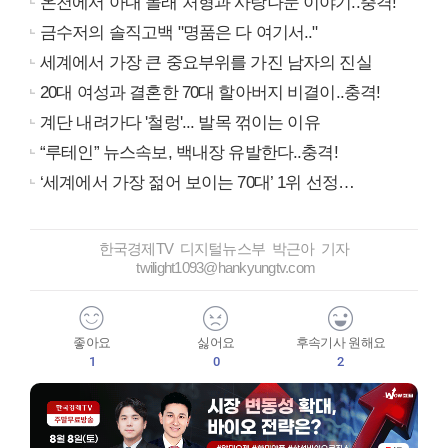
온천에서 아내 몰래 처형과 사랑나눈 이야기..충격!
금수저의 솔직고백 "명품은 다 여기서.."
세계에서 가장 큰 중요부위를 가진 남자의 진실
20대 여성과 결혼한 70대 할아버지 비결이..충격!
계단 내려가다 '철렁'... 발목 꺾이는 이유
“루테인” 뉴스속보, 백내장 유발한다..충격!
‘세계에서 가장 젊어 보이는 70대’ 1위 선정…
한국경제TV 디지털뉴스부 박근아 기자
twilight1093@hankyungtv.com
좋아요
싫어요
후속기사 원해요
1
0
2