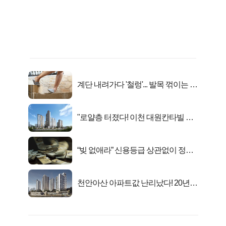
계단 내려가다 '철렁'... 발목 꺾이는 이
유
"로얄층 터졌다! 이천 대원칸타빌 잔
여세대 긴급 공개"
“빚 없애라” 신용등급 상관없이 정부
서 2억지원!
천안아산 아파트값 난리났다! 20년
전 분양가..