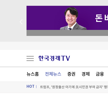
 꽝 없는 룰렛 이벤트
뉴스홈
전체뉴스
증권
경제
금융
HOT
트럼프, '원정출산 아기에 美시민권 부여 금지' 
트럼프, 탄약부족 탓 '美국방 질책' 보도에 "가짜
ON AIR
뉴스
[속보] 트럼프, 폴리실리콘 산업 보호 행정명령 서