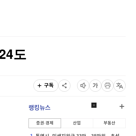
리플
1,466
(
-1.38%
)
홈
AI추천
비트코인 캐시
302,600
(
0.1%
)
품
마켓이슈
특징주
이벤트
이오스
896
(
-0.45%
)
비트코인 골드
1,313
(
-763.82%
)
24도
퀀텀
920
(
0%
)
이더리움 클래식
9,225
(
1.37%
)
비트코인
91,402,000
(
-0.48%
)
구독
랭킹뉴스
증권·경제
산업
부동산
1