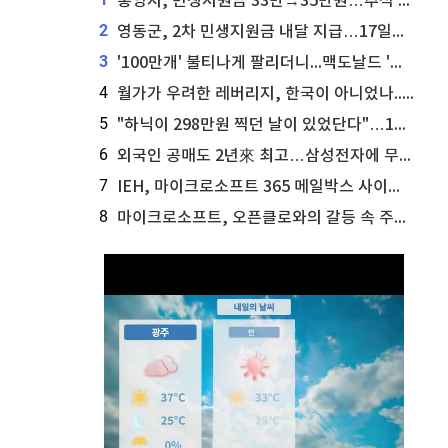
통영시, 민생지원금 33만→35만원…추석 전 푼다
2
영동군, 2차 민생지원금 내달 지급…17일부터 신청 접수
3
'100만개' 불티나게 팔리더니...맥도날드 '충주찰옥수수버거' 돌연 판매 종료
4
월가가 우려한 레버리지, 한국이 아니었나...'상황 인식' 못한 아셴브레너의 추락
5
"하닉이 298만원 찍던 날이 있었단다"…100만 클릭 '전래동화' 정체
6
외국인 공매도 2년來 최고…삼성전자에 무슨일이 [B급기자의 B급리포트]
7
IEH, 마이크로소프트 365 메일박스 사이버보안 사고 조사 착수
8
마이크로소프트, 오픈클로와의 갈등 속 주가 상승