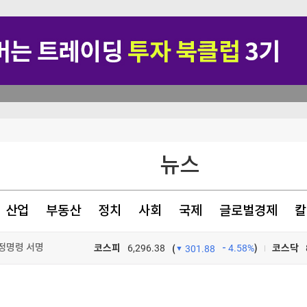
뉴스
산업
부동산
정치
사회
국제
글로벌경제
칼
행정명령 서명
코스피
6,296.38
4.58%
)
코스닥
(
301.88
뉴스·반역"
TV프로그램
와우
명