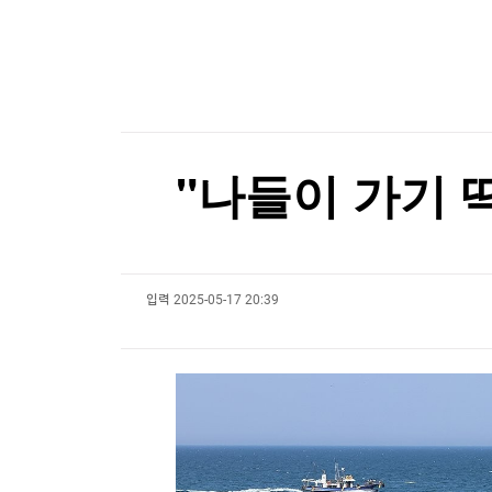
한국경제TV
뉴스홈
[속보] 트럼프 '美 원정출산 금지' 행정명령 서명
머니팜 모닝라이브
증권
굿모닝 작전
금융
[포토+] 박정민, '멋짐 가득한 모습~'
오늘장 뭐사지?
부동산
"나야, '흑백요리사' 시즌3"
[오후5시] 뉴스플러스
사회
온로드 (ON ROAD) 인사이트
글로벌경제
[온에어] 굿모닝 한경 글로벌마켓
"나들이 가기 딱
랭킹뉴스
트럼프, '원정출산 아기에 美시민권 부여 금지' 
트럼프, '원정출산 아기에 美시민권 부여 금지' 
입력
2025-05-17 20:39
미네르바아카데미
증권 데이터
스페셜강의
특징주 뉴스
투자/재테크
매매신호 (랭킹100
부동산/세무
투자분석
산업
국내증시
[모집-3기-] 돈버는 트레이딩 투자 북클럽
환율