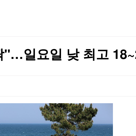
TV홈
무료방송
전체뉴스
증권
파트너스
경제
종목핫라인
추천 상
산업
경제
오늘의 
정치
생활경제
수익후기
국제
기업·CEO
이벤트
칼럼·연재
"…일요일 낮 최고 18~
특집방송
행정명령 서명
전체 프로그램
행정명령 서명
채널/편성
지역별채널
)
편성표