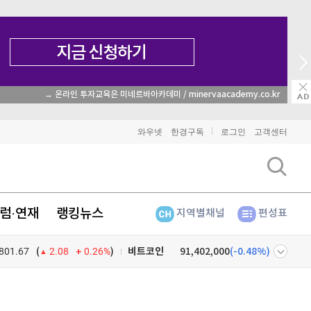
→ 온라인 투자교육은 미네르바아카데미 / minervaacademy.co.kr
와우넷
한경구독
로그인
고객센터
럼·연재
랭킹뉴스
지역별채널
편성표
801.67
0.26%
)
비트코인
91,402,000
(
-0.48%
)
(
2.08
이더리움
2,705,000
(
-0.33%
)
넷
주식창