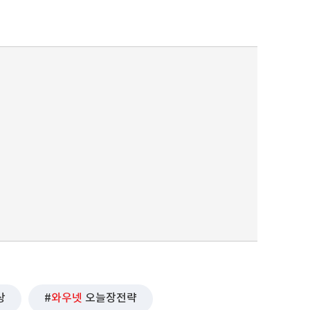
퀀텀
이더리움 클래식
9
상
와우넷
오늘장전략