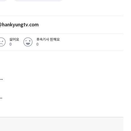
hankyungtv.com
싫어요
후속기사 원해요
0
0
 무슨 일
아내 가출하자 성매매女 불러 음주, 아들 살해한 30대
김원훈 주식 1억8천 올인했는데…현실은 '-2,400만원'
'비상'