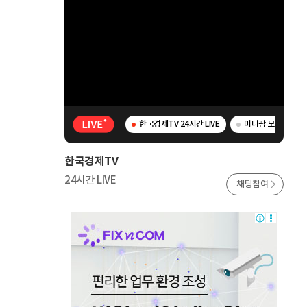
한국경제TV 24시간 LIVE
머니팜 모닝라이브 -
한국경제TV
24시간 LIVE
채팅참여