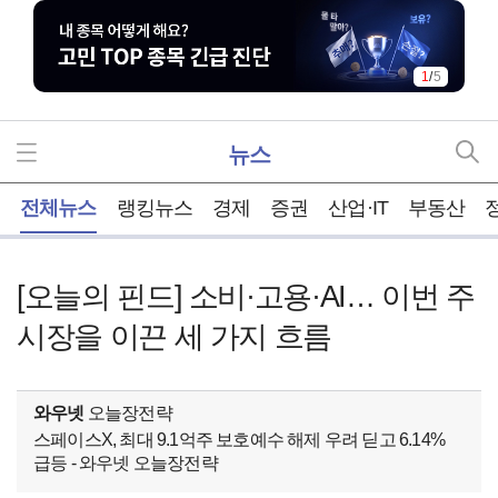
1
/
5
뉴스
홈
전체뉴스
랭킹뉴스
경제
증권
산업·IT
부동산
[오늘의 핀드] 소비·고용·AI… 이번 주
시장을 이끈 세 가지 흐름
와우넷
오늘장전략
스페이스X, 최대 9.1억주 보호예수 해제 우려 딛고 6.14%
급등 - 와우넷 오늘장전략