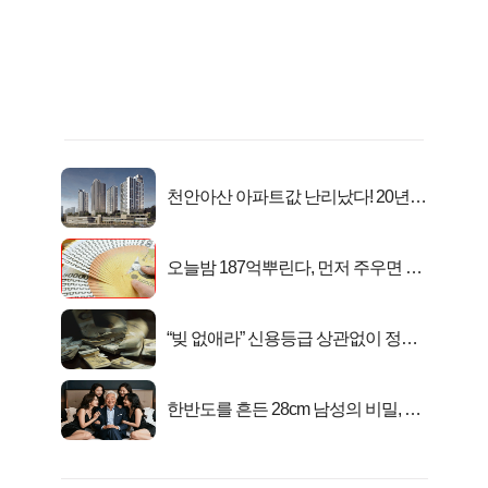
천안아산 아파트값 난리났다! 20년
전 분양가..
오늘밤 187억뿌린다, 먼저 주우면 최
대1억..!
“빚 없애라” 신용등급 상관없이 정부
서 2억지원!
한반도를 흔든 28cm 남성의 비밀, 매
일 밤 즐거워