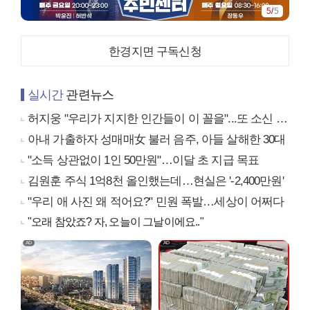
5
/
5
한경지면 구독신청
실시간
관련뉴스
허지웅 "우리가 지지한 인간들이 이 꼴을"...또 소신 발언
아내 가출하자 성매매女 불러 음주, 아들 살해한 30대
"소득 상관없이 1인 50만원"…이달 초 지급 목표
김원훈 주식 1억8천 올인했는데…현실은 '-2,400만원'
"우리 애 사진 왜 적어요?" 민원 폭발…세상이 어쩌다
"오래 참았죠? 자, 오늘이 그날이에요.."