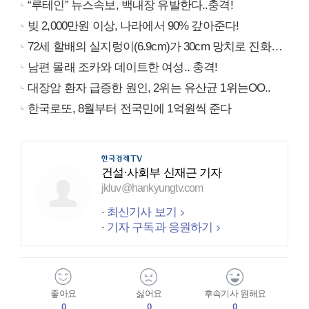
“루테인” 뉴스속보, 백내장 유발한다..충격!
빚 2,000만원 이상, 나라에서 90% 갚아준다!
72세 할배의 실지렁이(6.9cm)가 30cm 망치로 진화…
남편 몰래 조카와 데이트한 여성.. 충격!
대장암 환자 급증한 원인, 2위는 유산균 1위는OO..
한국로또, 8월부터 전국민에 1억원씩 준다
건설·사회부 신재근 기자
jkluv@hankyungtv.com
최신기사 보기
기자 구독과 응원하기
좋아요
싫어요
후속기사 원해요
0
0
0