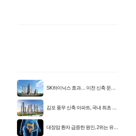
SK하이닉스 효과… 이천 신축 문의
급증!
김포 풍무 신축 아파트, 국내 최초 반
값 분양..
대장암 환자 급증한 원인, 2위는 유산
균 1위는OO..