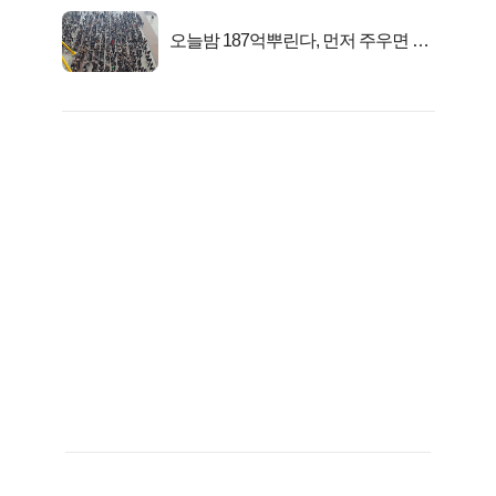
오늘밤 187억뿌린다, 먼저 주우면 최
대1억..!