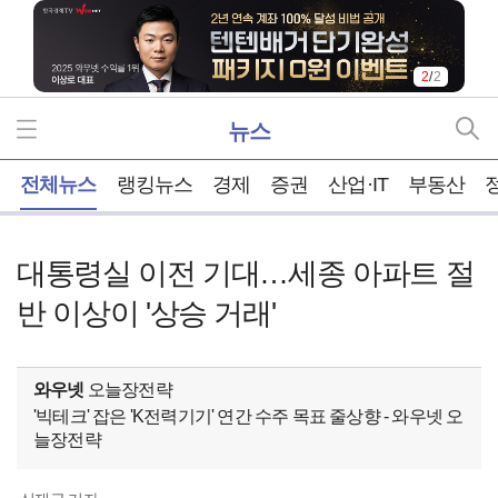
1
/
2
뉴스
홈
전체뉴스
랭킹뉴스
경제
증권
산업·IT
부동산
대통령실 이전 기대…세종 아파트 절
반 이상이 '상승 거래'
와우넷
오늘장전략
'빅테크' 잡은 'K전력기기' 연간 수주 목표 줄상향 - 와우넷 오
늘장전략