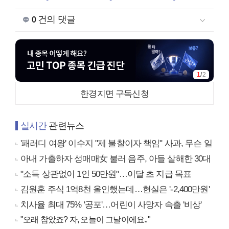
건의 댓글
0
1
/
2
한경지면 구독신청
실시간
관련뉴스
'패러디 여왕' 이수지 "제 불찰이자 책임" 사과, 무슨 일
아내 가출하자 성매매女 불러 음주, 아들 살해한 30대
"소득 상관없이 1인 50만원"…이달 초 지급 목표
김원훈 주식 1억8천 올인했는데…현실은 '-2,400만원'
치사율 최대 75% '공포'…어린이 사망자 속출 '비상'
"오래 참았죠? 자, 오늘이 그날이에요.."