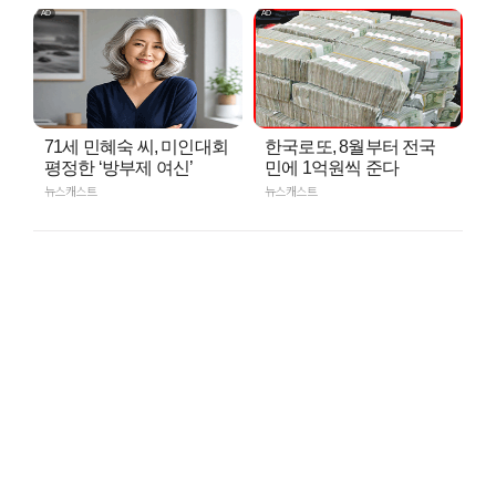
71세 민혜숙 씨, 미인대회
한국로또, 8월부터 전국
평정한 ‘방부제 여신’
민에 1억원씩 준다
뉴스캐스트
뉴스캐스트