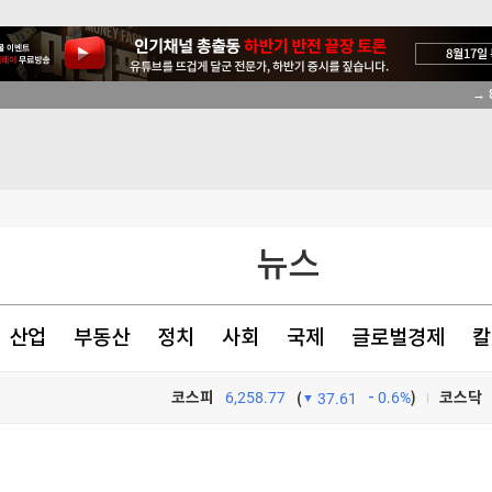
→ 
난 '아재폰'
한 日 의대"
뉴스
원칙' 표현유지(종합)
산업
부동산
정치
사회
국제
글로벌경제
칼
코스피
6,258.77
0.6%
)
코스닥
(
37.61
TV프로그램
와우