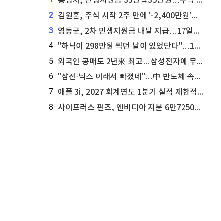
통영시, 민생지원금 33만→35만원…추석 전 푼다
2
김원훈, 주식 시작 2주 만에 '-2,400만원'…"차 한 대 값 날렸다"
3
영동군, 2차 민생지원금 내달 지급…17일부터 신청 접수
4
"하닉이 298만원 찍던 날이 있었단다"…100만 클릭 '전래동화' 정체
5
외국인 공매도 2년來 최고…삼성전자에 무슨일이 [B급기자의 B급리포트]
6
"삼전·닉스 이래서 빠졌네"…中 반도체 속사정 [B급기자의 B급리포트]
7
애플 3i, 2027 회계연도 1분기 실적 제한적 검토 통과
8
사이프러스 펀즈, 엔비디아 지분 6만7250주 매각