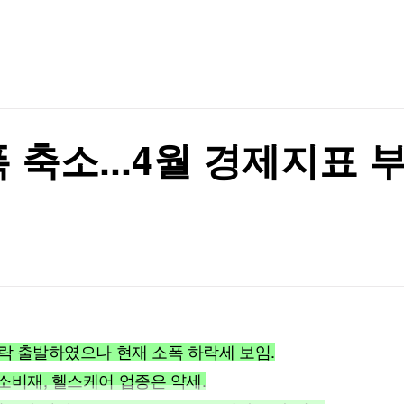
TV홈
무료방송
전체뉴스
증권
파트너스
경제
종목핫라인
추천 상
산업
경제
오늘의 
정치
생활경제
수익후기
국제
기업·CEO
이벤트
칼럼·연재
 축소...4월 경제지표 
특집방송
전체 프로그램
채널/편성
지역별채널
)
편성표
 하락 출발하였으나 현재 소폭 하락세 보임.
수소비재, 헬스케어 업종은 약세.