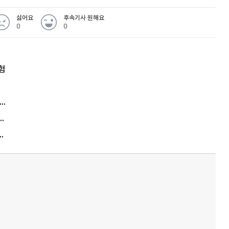
싫어요
후속기사 원해요
0
0
험
엘리베이터 앞 휠체어 발로 '툭'…사망케 한 70대 결국
김원훈 주식 1억8천 올인했는데…현실은 '-2,400만원'
에게 2억8000만원 연봉까지…논란 또 터졌다