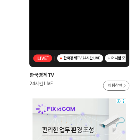
한국경제TV 24시간 LIVE
머니팜 모닝라이브 
한국경제TV
24시간 LIVE
채팅참여