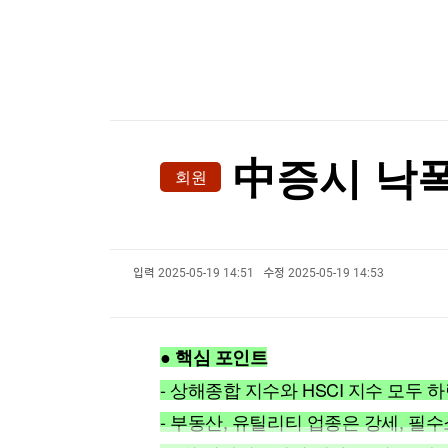
한국경제TV
뉴스홈
머니팜 모닝라이브
증권
굿모닝 작전
금융
오늘장 뭐사지?
부동산
[오후5시] 뉴스플러스
사회
온로드 (ON ROAD) 인사이트
글로벌경제
中증시 낙폭
회원
랭킹뉴스
입력
2025-05-19 14:51
수정
2025-05-19 14:53
미네르바아카데미
증권 데이터
스페셜강의
특징주 뉴스
● 핵심 포인트
투자/재테크
매매신호 (랭킹100
부동산/세무
투자분석
- 상해종합 지수와 HSCI 지수 모두
산업
국내증시
- 부동산, 유틸리티 업종은 강세, 필
[모집-3기-] 돈버는 트레이딩 투자 북클럽
환율