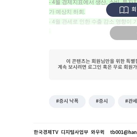
- 4월 경제지표에서 생산, 소비, 투자지표
[할인50%] 한·미 투자 올인원 클래스
해외증시
회
가 예상치 하회.
- 4월 관세로 인한 수출 감소 영향이
-
이 콘텐츠는 회원님만을 위한 특별
계속 보시려면 로그인 혹은 무료 회원가
증시 낙폭
증시
관
한국경제TV 디지털사업부 와우퀵
tb001@han