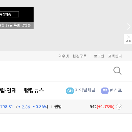
8월 17일 특별 생방송
비트코인
91,200,000
(
-0.34%
)
이더리움
2,698,000
(
-0.19%
)
리플
1,460
(
-0.48%
)
와우넷
한경구독
로그인
고객센터
비트코인 캐시
302,600
(
-1.24%
)
이오스
896
(
-0.45%
)
럼·연재
랭킹뉴스
지역별채널
편성표
비트코인 골드
1,313
(
-763.82%
)
퀀텀
942
(
1.73%
)
798.81
0.36%
)
(
2.86
이더리움 클래식
9,135
(
-0.61%
)
넷
주식창