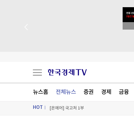
[속보]주진우 "선관위, 투표자 수90분 전 입력"
 꽝 없는 룰렛 이벤트
"만화책에 딱이네"…'아이폰 천하' 일본서도 품절
9세 아이도 예외 아니었다…"전쟁 중 '말 피' 수혈
다카이치, 나가사키서도 방향성 뉘앙스 뺀 '비핵3
[포토+] 박정민, '멋짐 가득한 모습~'
뉴스홈
전체뉴스
증권
경제
금융
"나야, '흑백요리사' 시즌3"
HOT
[온에어] 국고처 1부
[속보]주진우 "선관위, 투표자 수90분 전 입력"
ON AIR
뉴스
[속보]주진우 "선관위, 투표자 수90분 전 입력"