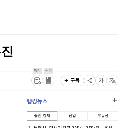
비트코인
91,200,000
(
-0.34%
)
홈
AI추천
품
마켓이슈
특징주
이벤트
부진
핵심
원문
구독
랭킹뉴스
증권·경제
산업
부동산
1