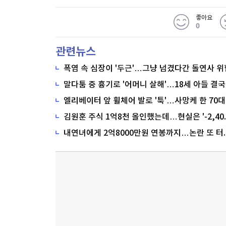
좋아요
0
관련뉴스
폭염 속 심장이 '두근'…그냥 넘겼다간 돌연사 위
말다툼 중 흉기로 '어머니 살해'…18세 아들 결국
내연녀