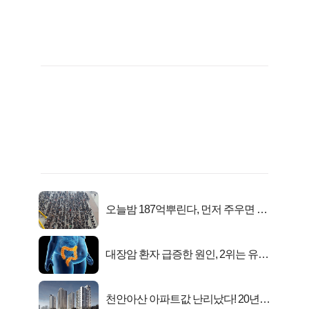
오늘밤 187억뿌린다, 먼저 주우면 최
대1억..!
대장암 환자 급증한 원인, 2위는 유산
균 1위는OO..
천안아산 아파트값 난리났다! 20년