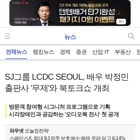
4
/
4
뉴스
홈
전체뉴스
랭킹뉴스
경제
증권
산업·IT
부동산
SJ그룹 LCDC SEOUL, 배우 박정민
출판사 '무제'와 북토크쇼 개최
방문객 참여형 시그니처 프로그램으로 기획
시각장애인과 공감하는 '오디오북 전시' 첫 공개
와우넷
오늘장전략
스페이스X, 최대 9.1억주 보호예수 해제 우려 딛고 6.14%