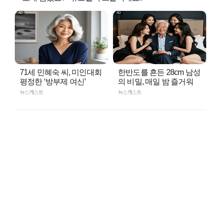
71세 민혜숙 씨, 미인대회
한반도를 흔든 28cm 남성
평정한 ‘방부제 여신’
의 비밀, 매일 밤 즐거워
뉴스캐스트
뉴스캐스트