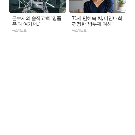
금수저의 솔직고백 "명품
71세 민혜숙 씨, 미인대회
은 다 여기서.."
평정한 ‘방부제 여신’
뉴스캐스트
뉴스캐스트