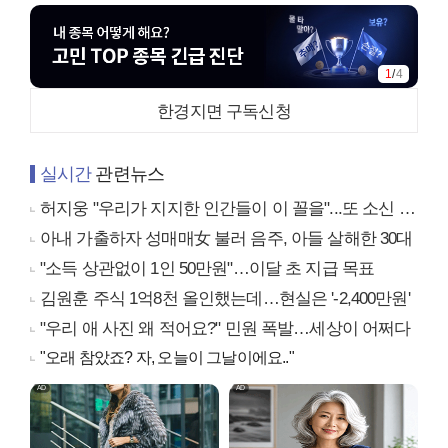
1
/
4
한경지면 구독신청
실시간
관련뉴스
허지웅 "우리가 지지한 인간들이 이 꼴을"...또 소신 발언
아내 가출하자 성매매女 불러 음주, 아들 살해한 30대
"소득 상관없이 1인 50만원"…이달 초 지급 목표
김원훈 주식 1억8천 올인했는데…현실은 '-2,400만원'
"우리 애 사진 왜 적어요?" 민원 폭발…세상이 어쩌다
"오래 참았죠? 자, 오늘이 그날이에요.."