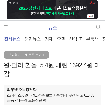
2
/
4
뉴스
홈
전체뉴스
랭킹뉴스
경제
증권
산업·IT
부동산
『외환』 연재 목록 보기 >
원·달러 환율, 5.4원 내린 1392.4원 마
감
와우넷
오늘장전략
스페이스X, 최대 9.1억주 보호예수 해제 우려 딛고 6.14%
급등 - 와우넷 오늘장전략