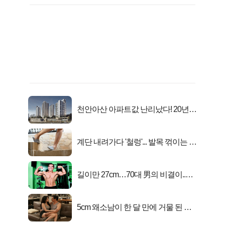
천안아산 아파트값 난리났다! 20년
전 분양가..
계단 내려가다 '철렁'... 발목 꺾이는 이
유
길이만 27cm…70대 男의 비결이..충
격!
5cm 왜소남이 한 달 만에 거물 된 사
연