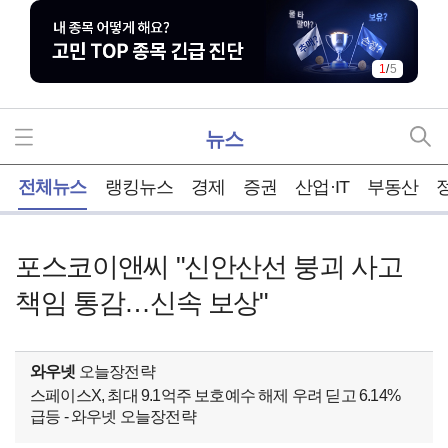
1
/
5
뉴스
홈
전체뉴스
랭킹뉴스
경제
증권
산업·IT
부동산
포스코이앤씨 "신안산선 붕괴 사고
책임 통감…신속 보상"
와우넷
오늘장전략
스페이스X, 최대 9.1억주 보호예수 해제 우려 딛고 6.14%
급등 - 와우넷 오늘장전략