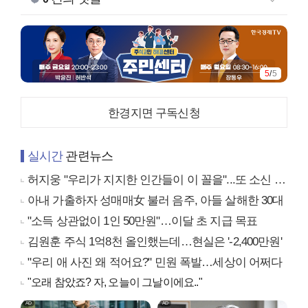
5
/
5
한경지면 구독신청
실시간
관련뉴스
허지웅 "우리가 지지한 인간들이 이 꼴을"...또 소신 발언
아내 가출하자 성매매女 불러 음주, 아들 살해한 30대
"소득 상관없이 1인 50만원"…이달 초 지급 목표
김원훈 주식 1억8천 올인했는데…현실은 '-2,400만원'
"우리 애 사진 왜 적어요?" 민원 폭발…세상이 어쩌다
"오래 참았죠? 자, 오늘이 그날이에요.."