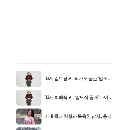
83세 김보경 씨, 의사도 놀란 ‘압도적
피지컬’
83세 박혜숙 씨, ‘압도적 몸매’ 다이어
트 신 등극
아내 몰래 처형과 목욕한 남자.. 충격!