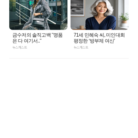
금수저의 솔직고백 "명품
71세 민혜숙 씨, 미인대회
은 다 여기서.."
평정한 ‘방부제 여신’
뉴스캐스트
뉴스캐스트