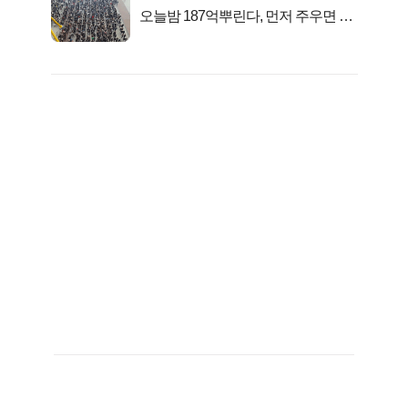
오늘밤 187억뿌린다, 먼저 주우면 최
대1억..!