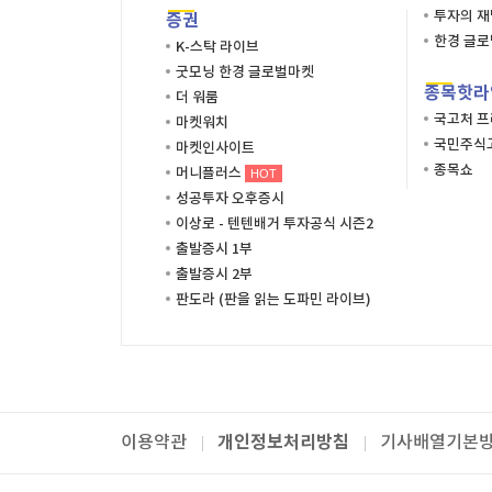
투자의 
증권
한경 글
K-스탁 라이브
굿모닝 한경 글로벌마켓
종목핫라
더 워룸
국고처 
마켓워치
국민주식고
마켓인사이트
종목쇼
머니플러스
HOT
성공투자 오후증시
이상로 - 텐텐배거 투자공식 시즌2
출발증시 1부
출발증시 2부
판도라 (판을 읽는 도파민 라이브)
개인정보처리방침
이용약관
기사배열기본
패밀리사이트