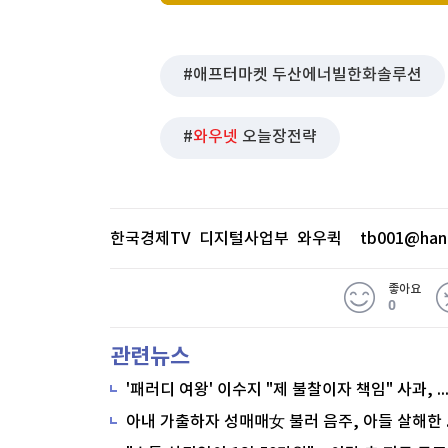
애프터마켓 두산에너빌한화솔루션
와우넷
오늘장전략
한국경제TV 디지털사업부 와우퀵
tb001@han
좋아요
0
관련뉴스
'패러디 여왕' 이수지 "제 불찰이자 책임" 사과,