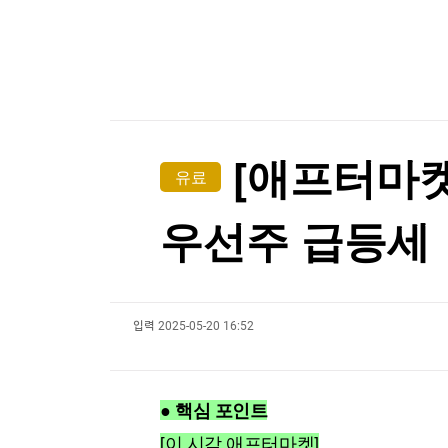
한국경제TV
뉴스홈
[온에어] 한경 글로벌마켓
머니팜 모닝라이브
증권
굿모닝 작전
금융
'몰카 걱정에'…英 식당·극장서 확산하는 '스마트
오늘장 뭐사지?
부동산
'몰카 걱정에'…英 식당·극장서 확산하는 '스마트
[오후5시] 뉴스플러스
사회
온로드 (ON ROAD) 인사이트
글로벌경제
[애프터마켓
유료
랭킹뉴스
우선주 급등세
미네르바아카데미
증권 데이터
입력
2025-05-20 16:52
스페셜강의
특징주 뉴스
투자/재테크
매매신호 (랭킹100
부동산/세무
투자분석
● 핵심 포인트
산업
국내증시
[모집-3기-] 돈버는 트레이딩 투자 북클럽
환율
[이 시각 애프터마켓]