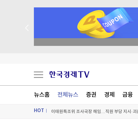
academy.co.kr
'몰카 걱정에'…英 식당·극장서 확산하는 '스마트
"中이 초청해주길 바라는 美국방 정책차관…中은
뉴스홈
전체뉴스
증권
경제
금융
美 신규 실업수당 청구 19만9천건…3주 연속 20
HOT
이태원특조위 조사국장 해임…직원 부당 지시·괴
[포토+] 박정민, '멋짐 가득한 모습~'
ON AIR
뉴스
"나야, '흑백요리사' 시즌3"