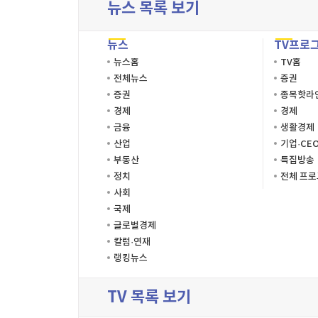
뉴스 목록 보기
뉴스
TV프로
뉴스홈
TV홈
전체뉴스
증권
증권
종목핫라
경제
경제
금융
생활경제
산업
기업·CE
부동산
특집방송
정치
전체 프
사회
국제
글로벌경제
칼럼·연재
랭킹뉴스
TV 목록 보기