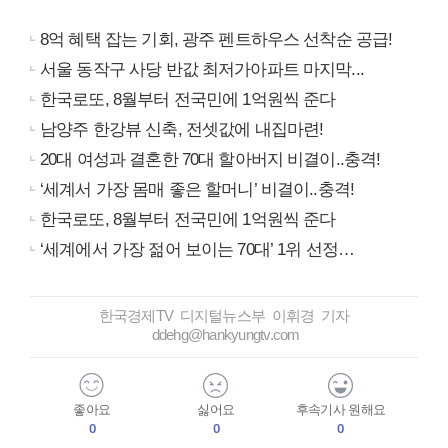
8억 혜택 잡는 기회, 광주 펜트하우스 선착순 공급!
서울 동작구 사당 반값 최저가아파트 마지막...
한국로또, 8월부터 전국민에 1억원씩 준다
남양주 한강뷰 신축, 전셋값에 내집마련!
20대 여성과 결혼한 70대 할아버지 비결이..충격!
‘세계서 가장 몸매 좋은 할머니’ 비결이..충격!
한국로또, 8월부터 전국민에 1억원씩 준다
‘세계에서 가장 젊어 보이는 70대’ 1위 선정…
한국경제TV 디지털뉴스부 이휘경 기자
ddehg@hankyungtv.com
좋아요
싫어요
후속기사 원해요
0
0
0