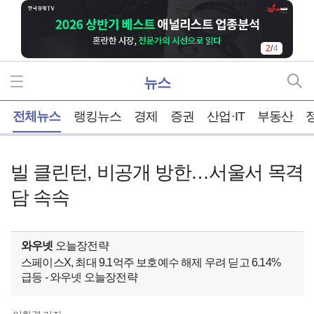
2
/
4
뉴스
홈
전체뉴스
랭킹뉴스
경제
증권
산업·IT
부동산
빌 클린턴, 비공개 방한…서울서 목격
담 속속
와우넷
오늘장전략
스페이스X, 최대 9.1억주 보호예수 해제 우려 딛고 6.14%
급등 - 와우넷 오늘장전략