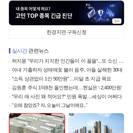
1
/
4
한경지면 구독신청
실시간
관련뉴스
허지웅 "우리가 지지한 인간들이 이 꼴을"...또 소신 발언
아내 가출하자 성매매女 불러 음주, 아들 살해한 30대
"소득 상관없이 1인 50만원"…이달 초 지급 목표
김원훈 주식 1억8천 올인했는데…현실은 '-2,400만원'
"우리 애 사진 왜 적어요?" 민원 폭발…세상이 어쩌다
"오래 참았죠? 자, 오늘이 그날이에요.."