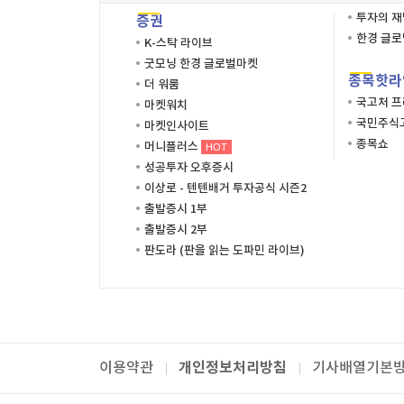
투자의 
증권
한경 글
K-스탁 라이브
굿모닝 한경 글로벌마켓
종목핫라
더 워룸
국고처 
마켓워치
국민주식고
마켓인사이트
종목쇼
머니플러스
HOT
성공투자 오후증시
이상로 - 텐텐배거 투자공식 시즌2
출발증시 1부
출발증시 2부
판도라 (판을 읽는 도파민 라이브)
개인정보처리방침
이용약관
기사배열기본
패밀리사이트