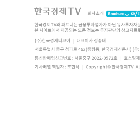
한국경제TV
와우넷
주식창
미네르
회사소개
한경미디어그룹
한국경제신문
한국경제
한국경제TV와 파트너는 금융투자업자가 아닌 유사투자자문
본 사이트에서 제공되는 모든 정보는 투자판단의 참고자료로 
모바일앱
한국경제TV앱
주식창앱
(주)한국경제티브이
대표이사 정종태
서울특별시 중구 청파로 463(중림동, 한국경제신문사) (우:0
통신판매업신고번호 : 서울중구 2022-0572호
호스팅제
기사배열 책임자 : 조현석
Copyright© 한국경제TV. All 