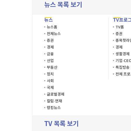
뉴스 목록 보기
뉴스
TV프로
뉴스홈
TV홈
전체뉴스
증권
증권
종목핫라
경제
경제
금융
생활경제
산업
기업·CE
부동산
특집방송
정치
전체 프
사회
국제
글로벌경제
칼럼·연재
랭킹뉴스
TV 목록 보기