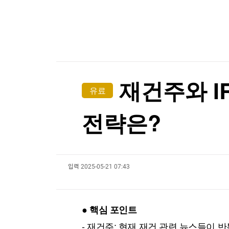
한국경제TV
뉴스홈
[온에어] 굿모닝 한경 글로벌마켓
머니팜 모닝라이브
증권
굿모닝 작전
금융
[속보] 美, 폴리실리콘 파생제품 15% 관세…120
오늘장 뭐사지?
부동산
[속보] 美, 폴리실리콘 파생제품 15% 관세…120
[오후5시] 뉴스플러스
사회
온로드 (ON ROAD) 인사이트
글로벌경제
재건주와 I
유료
랭킹뉴스
전략은?
미네르바아카데미
증권 데이터
입력
2025-05-21 07:43
스페셜강의
특징주 뉴스
투자/재테크
매매신호 (랭킹100
부동산/세무
투자분석
● 핵심 포인트
산업
국내증시
[모집-3기-] 돈버는 트레이딩 투자 북클럽
환율
- 재건주: 현재 재건 관련 뉴스들이 