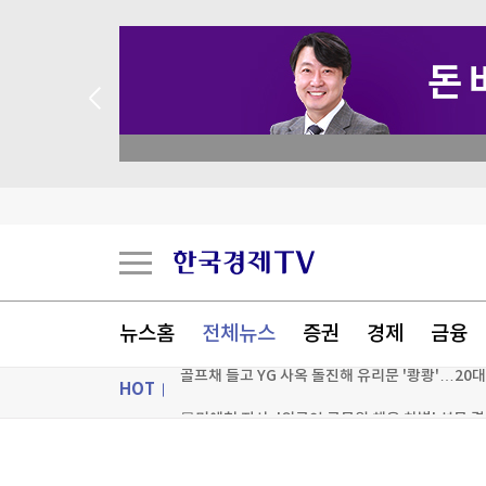
 꽝 없는 룰렛 이벤트
뉴스홈
전체뉴스
증권
경제
금융
골프채 들고 YG 사옥 돌진해 유리문 '쾅쾅'…20대
HOT
日미에현 지사, '외국인 공무원 채용 차별' 설문 
한온시스템, 캐나다 정부지원 100억원 확보…현
ON AIR
뉴스
경찰, '300억대 사기 혐의' 차가원 연예기획사 대