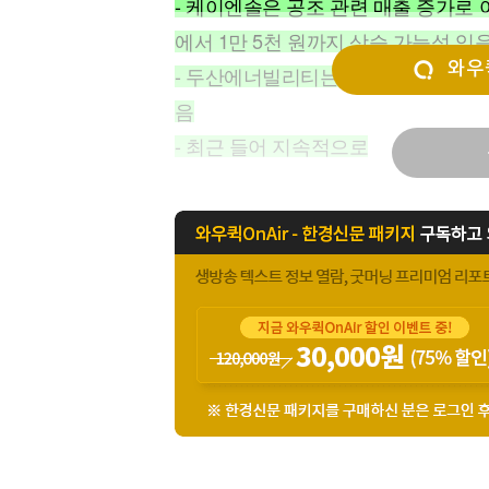
- 케이엔솔은 공조 관련 매출 증가로 어
[할인50%] 한·미 투자 올인원 클래스
해외증시
에서 1만 5천 원까지 상승 가능성 있
와우퀵
- 두산에너빌리티는 원자력 발전소 관련
음
- 최근 들어 지속적으로