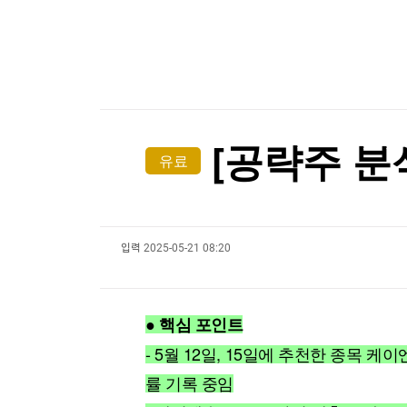
한국경제TV
뉴스홈
[포토+] 박정민, '멋짐 가득한 모습~'
머니팜 모닝라이브
증권
굿모닝 작전
금융
"나야, '흑백요리사' 시즌3"
오늘장 뭐사지?
부동산
[온에어] 출발증시 2부
[오후5시] 뉴스플러스
사회
온로드 (ON ROAD) 인사이트
글로벌경제
골프채 들고 YG 사옥 돌진해 유리문 '쾅쾅'…20대
[공략주 분
유료
랭킹뉴스
골프채 들고 YG 사옥 돌진해 유리문 '쾅쾅'…20대
입력
2025-05-21 08:20
미네르바아카데미
증권 데이터
스페셜강의
특징주 뉴스
● 핵심 포인트
투자/재테크
매매신호 (랭킹100
부동산/세무
투자분석
- 5월 12일, 15일에 추천한 종목 
산업
국내증시
률 기록 중임
[모집-3기-] 돈버는 트레이딩 투자 북클럽
환율