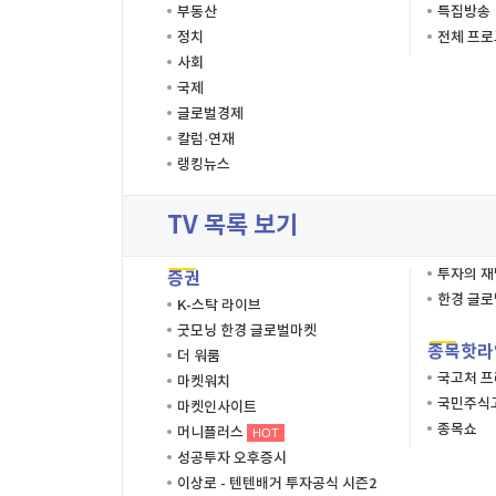
부동산
특집방송
정치
전체 프
사회
국제
글로벌경제
칼럼·연재
랭킹뉴스
TV 목록 보기
투자의 
증권
한경 글
K-스탁 라이브
굿모닝 한경 글로벌마켓
종목핫라
더 워룸
국고처 
마켓워치
국민주식고
마켓인사이트
종목쇼
머니플러스
HOT
성공투자 오후증시
이상로 - 텐텐배거 투자공식 시즌2