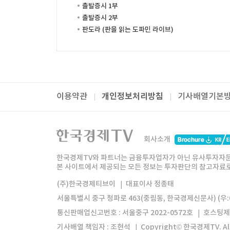
출발증시 1부
출발증시 2부
판도라 (판을 읽는 도파민 라이브)
개인정보처리방침
이용약관
기사배열기본
패밀리사이트
한국경제TV
와우넷
주식창
미네르
회사소개
한경미디어그룹
한국경제신문
한국경제
한국경제TV와 파트너는 금융투자업자가 아닌 유사투자자문
본 사이트에서 제공되는 모든 정보는 투자판단의 참고자료로 
모바일앱
한국경제TV앱
주식창앱
(주)한국경제티브이
대표이사 정종태
서울특별시 중구 청파로 463(중림동, 한국경제신문사) (우:0
통신판매업신고번호 : 서울중구 2022-0572호
호스팅제
기사배열 책임자 : 조현석
Copyright© 한국경제TV. All 