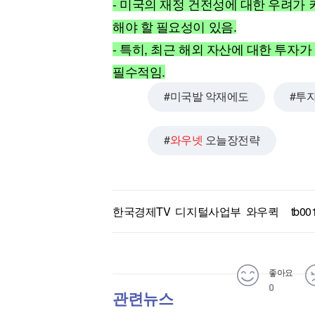
- 미국의 재정 건전성에 대한 우려가
[할인50%] 한·미 투자 올인원 클래스
해외증시
해야 할 필요성이 있음.
- 특히, 최근 해외 자산에 대한 투자
필수적임.
미국발 악재에도
투
와우넷
오늘장전략
한국경제TV 디지털사업부 와우퀵
tb00
좋아요
0
관련뉴스