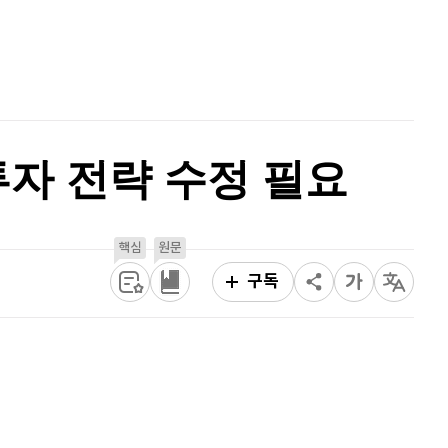
퀀텀
919
(
-0.11%
)
홈
AI추천
이더리움 클래식
9,190
(
0.99%
)
품
마켓이슈
특징주
이벤트
비트코인
91,400,000
(
-0.48%
)
투자 전략 수정 필요
핵심
원문
구독