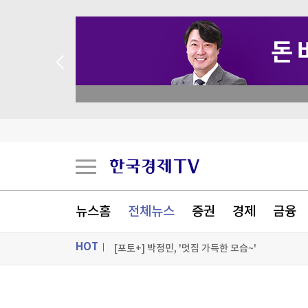
 꽝 없는 룰렛 이벤트
美진보 좌장 샌더스, 한국계 주지사 후보에 "공개
시리아 수도 외곽서 미니버스 폭발…"3명 사망"
美FCC "中로봇 수입규제는 美제조업 장려·안보위
뉴스홈
전체뉴스
증권
경제
금융
美민주, 트럼프 측에 30억원 건넨 韓기업 정조준
HOT
[포토+] 박정민, '멋짐 가득한 모습~'
"나야, '흑백요리사' 시즌3"
ON AIR
뉴스
[온에어] 주식, 알아야번다 <박문환의 스페셜 리