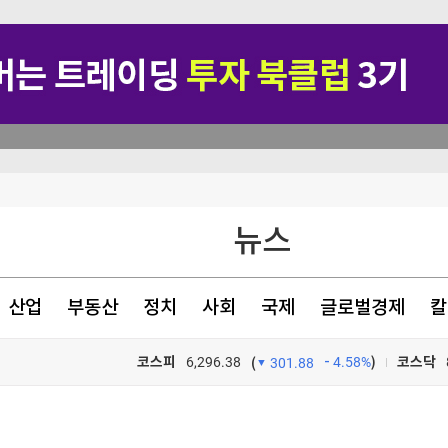
지지 않겠다"
뉴스
험 대응 목적"
산업
부동산
정치
사회
국제
글로벌경제
칼
…"잠재적 뇌물"
코스피
6,296.38
4.58%
)
코스닥
(
301.88
TV프로그램
와우
포트>