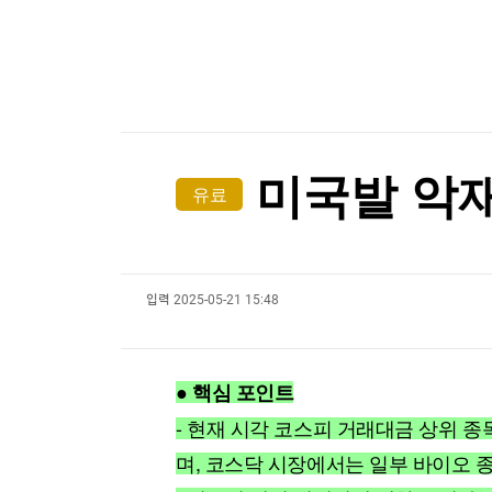
한국경제TV
뉴스홈
美진보 좌장 샌더스, 한국계 주지사 후보에 "공개
머니팜 모닝라이브
증권
굿모닝 작전
금융
美진보 좌장 샌더스, 한국계 주지사 후보에 "공개
오늘장 뭐사지?
부동산
[오후5시] 뉴스플러스
사회
온로드 (ON ROAD) 인사이트
글로벌경제
미국발 악재
유료
랭킹뉴스
입력
2025-05-21 15:48
미네르바아카데미
증권 데이터
스페셜강의
특징주 뉴스
● 핵심 포인트
투자/재테크
매매신호 (랭킹100
부동산/세무
투자분석
- 현재 시각 코스피 거래대금 상위
산업
국내증시
며, 코스닥 시장에서는 일부 바이오 
[모집-3기-] 돈버는 트레이딩 투자 북클럽
환율