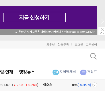
→ 온라인 투자교육은 미네르바아카데미 / minervaacademy.co.kr
비트코인
91,400,000
(
-0.48%
)
와우넷
한경구독
로그인
고객센터
이더리움
2,704,000
(
-0.37%
)
리플
1,470
(
-1.1%
)
럼·연재
랭킹뉴스
지역별채널
편성표
비트코인 캐시
303,000
(
0.23%
)
801.67
0.26%
)
이오스
896
(
-0.45%
)
(
2.08
비트코인 골드
1,313
(
-763.82%
)
넷
주식창