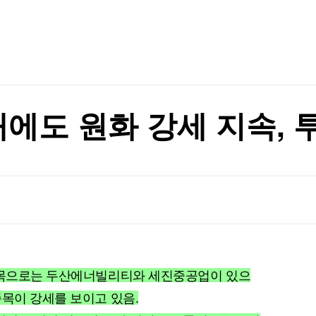
TV홈
무료방송
전체뉴스
지지 않겠다"
증권
파트너스
경제
종목핫라인
추천 상
산업
지지 않겠다"
경제
오늘의 
정치
생활경제
수익후기
국제
기업·CEO
이벤트
칼럼·연재
에도 원화 강세 지속, 
특집방송
전체 프로그램
채널/편성
지역별채널
)
편성표
 종목으로는 두산에너빌리티와 세진중공업이 있으
종목이 강세를 보이고 있음.