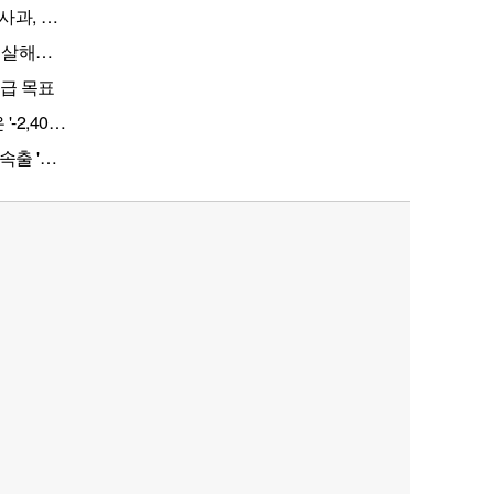
무슨 일
 30대
지급 목표
00만원'
'비상'