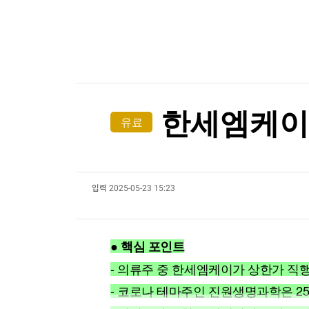
한국경제TV
뉴스홈
[온에어] 주식, 알아야번다 <박완필의 더 리치>
머니팜 모닝라이브
증권
굿모닝 작전
금융
"피해자 외면한 조치"…보완수사권 폐지에 보신
오늘장 뭐사지?
부동산
"피해자 외면한 조치"…보완수사권 폐지에 보신
[오후5시] 뉴스플러스
사회
온로드 (ON ROAD) 인사이트
글로벌경제
한세엠케이,
유료
랭킹뉴스
입력
2025-05-23 15:23
미네르바아카데미
증권 데이터
스페셜강의
특징주 뉴스
● 핵심 포인트
투자/재테크
매매신호 (랭킹100
부동산/세무
투자분석
- 의류주 중 한세엠케이가 상한가 직
산업
국내증시
- 코로나 테마주인 진원생명과학은 2
[모집-3기-] 돈버는 트레이딩 투자 북클럽
환율