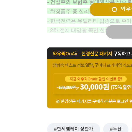
- 건설주와 보험주 현대해상은 상승 
[할인50%] 한·미 투자 올인원 클래스
해외증시
와우퀵
- 화장품주 중 실리콘투, 아모레퍼시
- 한국전력은 유틸리티 업종으로 주
- 2차 전지 태양광 쪽인 한화솔루션,
한세엠케이 상한가
두산