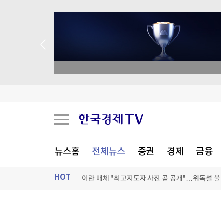
 애널리스트 업종 분석
"피해자 외면한 조치"…보완수사권 폐지에 보신
세우타 사태때 성폭력도…"미성년 피해자 최소 5
뉴스홈
전체뉴스
증권
경제
금융
삼전닉스 급락 맞힌 '반도체 저승사자'…"이젠 사
HOT
이란 매체 "최고지도자 사진 곧 공개"…위독설 불
[포토+] 박정민, '멋짐 가득한 모습~'
ON AIR
뉴스
"나야, '흑백요리사' 시즌3"