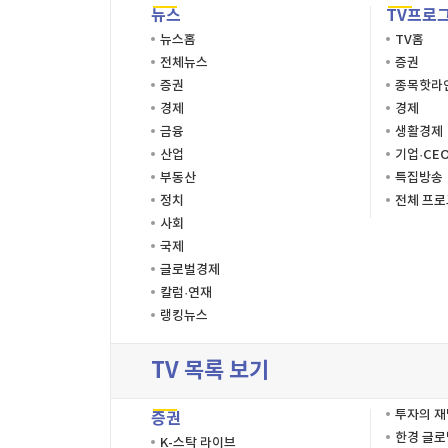
뉴스
TV프로
뉴스홈
TV홈
전체뉴스
증권
증권
종목핫라
경제
경제
금융
생활경제
산업
기업·CE
부동산
특집방송
정치
전체 프
사회
국제
글로벌경제
칼럼·연재
랭킹뉴스
TV 목록 보기
투자의 
증권
한경 글
K-스탁 라이브