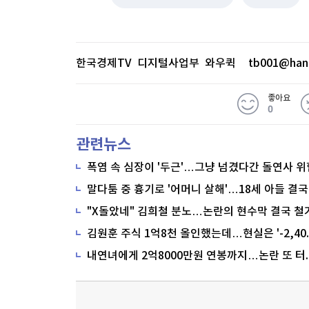
한국경제TV 디지털사업부 와우퀵
tb001@han
좋아요
0
관련뉴스
폭염 속 심장이 '두근'…그냥 넘겼다간 돌연사 위
말다툼 중 흉기로 '어머니 살해'…18세 아들 결국
"X돌았네" 김희철 분노…논란의 현수막 결국 철
내연녀