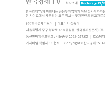
회사소개
한경미디어그룹
한국경제신문
한국경제
한국경제TV와 파트너는 금융투자업자가 아닌 유사투자자문
본 사이트에서 제공되는 모든 정보는 투자판단의 참고자료로 
모바일앱
한국경제TV앱
주식창앱
(주)한국경제티브이
대표이사 정종태
서울특별시 중구 청파로 463(중림동, 한국경제신문사) (우:0
통신판매업신고번호 : 서울중구 2022-0572호
호스팅제
기사배열 책임자 : 조현석
Copyright© 한국경제TV. All 