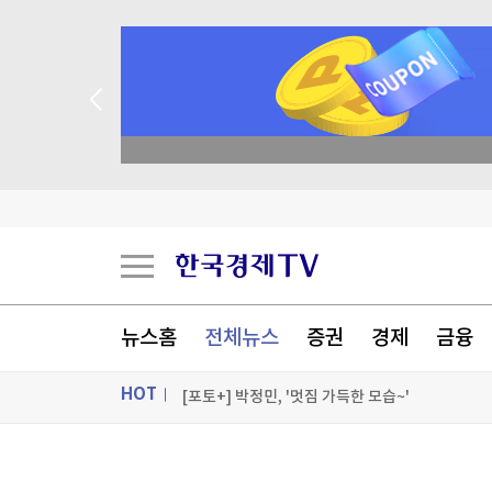
종목 무료 정밀 진단
우크라, '40일 작전' 성공 선언…"러 물류망 17조
이란, 美에 병력철수·배상금 요구…"충족시까지 
'보름달 빵' 이젠 2천원이라니...삼립, 빵값 평균 
뉴스홈
전체뉴스
증권
경제
금융
[속보] 與경선 당원투표 누계 金 46.01%·鄭 4
HOT
[포토+] 박정민, '멋짐 가득한 모습~'
"나야, '흑백요리사' 시즌3"
ON AIR
뉴스
[온에어] 국고처 3부