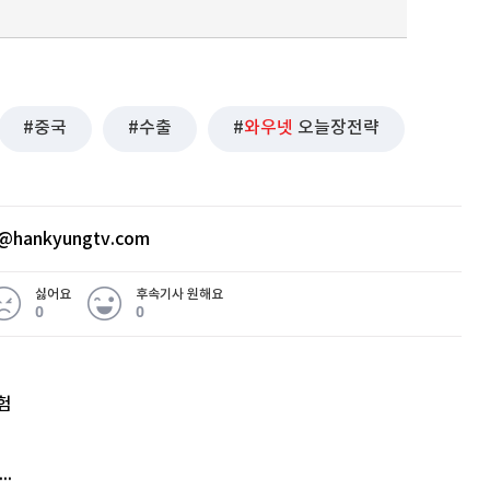
중국
수출
와우넷
오늘장전략
@hankyungtv.com
싫어요
후속기사 원해요
0
0
험
엘리베이터 앞 휠체어 발로 '툭'…사망케 한 70대 결국