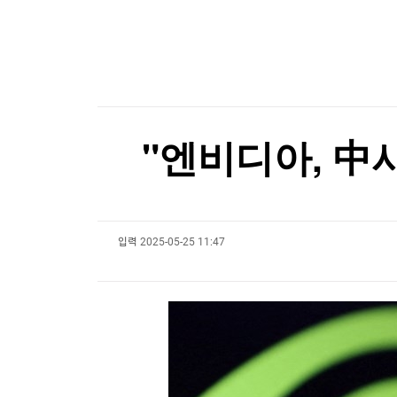
한국경제TV
뉴스홈
우크라, '40일 작전' 성공 선언…"러 물류망 17조
머니팜 모닝라이브
증권
굿모닝 작전
금융
우크라, '40일 작전' 성공 선언…"러 물류망 17조
오늘장 뭐사지?
부동산
[오후5시] 뉴스플러스
사회
온로드 (ON ROAD) 인사이트
글로벌경제
"엔비디아, 中
랭킹뉴스
입력
2025-05-25 11:47
미네르바아카데미
증권 데이터
스페셜강의
특징주 뉴스
투자/재테크
매매신호 (랭킹100
부동산/세무
투자분석
산업
국내증시
[모집-3기-] 돈버는 트레이딩 투자 북클럽
환율