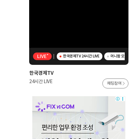
한국경제TV 24시간 LIVE
머니팜 모닝라이브 
한국경제TV
24시간 LIVE
채팅참여