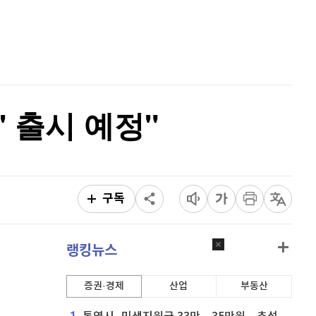
퀀텀
941
(
1.62%
)
홈
AI추천
이더리움 클래식
9,135
(
-0.61%
)
품
마켓이슈
특징주
이벤트
비트코인
91,238,000
(
-0.3%
)
' 출시 예정"
구독
랭킹뉴스
증권·경제
산업
부동산
1