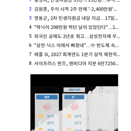
통영시, 민생지원금 33만→35만원…추석 전 푼다
2
김원훈, 주식 시작 2주 만에 '-2,400만원'…"차 한 대 값 날렸다"
3
영동군, 2차 민생지원금 내달 지급…17일부터 신청 접수
4
"하닉이 298만원 찍던 날이 있었단다"…100만 클릭 '전래동화' 정체
5
외국인 공매도 2년來 최고…삼성전자에 무슨일이 [B급기자의 B급리포트]
6
"삼전·닉스 이래서 빠졌네"…中 반도체 속사정 [B급기자의 B급리포트]
7
애플 3i, 2027 회계연도 1분기 실적 제한적 검토 통과
8
사이프러스 펀즈, 엔비디아 지분 6만7250주 매각