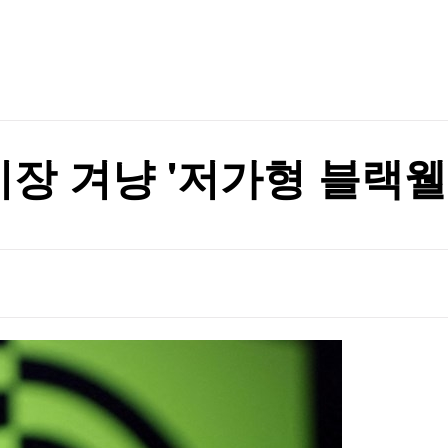
TV홈
무료방송
전체뉴스
원 손실"
증권
파트너스
경제
종목핫라인
추천 상
산업
원 손실"
경제
오늘의 
정치
생활경제
수익후기
국제
기업·CEO
이벤트
칼럼·연재
시장 겨냥 '저가형 블랙웰
특집방송
전체 프로그램
채널/편성
지역별채널
)
편성표