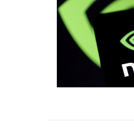
[할인50%] 한·미 투자 올인원 클래스
해외증시