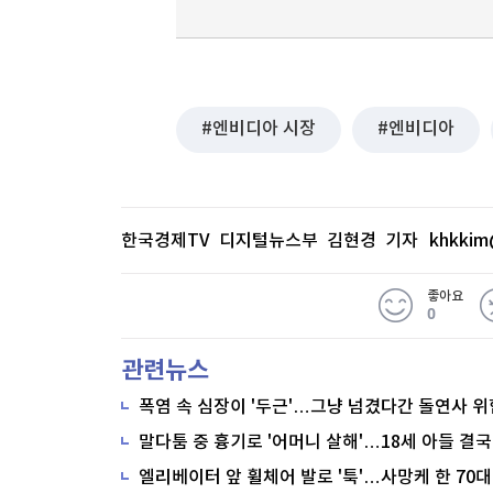
엔비디아 시장
엔비디아
한국경제TV 디지털뉴스부 김현경 기자
khkkim
좋아요
0
관련뉴스
폭염 속 심장이 '두근'…그냥 넘겼다간 돌연사 위
말다툼 중 흉기로 '어머니 살해'…18세 아들 결국