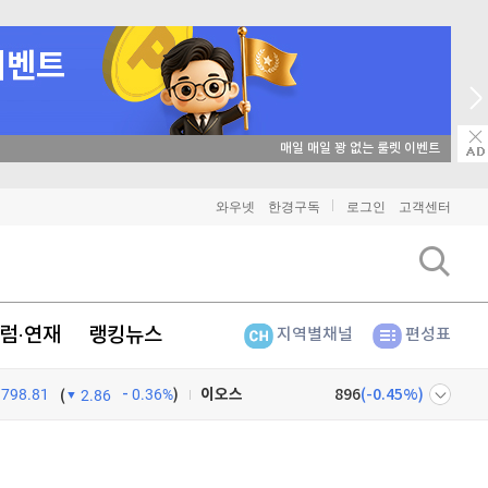
매일 매일 꽝 없는 룰렛 이벤트
비트코인
91,238,000
(
-0.3%
)
와우넷
한경구독
로그인
고객센터
이더리움
2,703,000
(
0%
)
리플
1,458
(
-0.62%
)
럼·연재
랭킹뉴스
지역별채널
편성표
비트코인 캐시
304,200
(
-0.7%
)
798.81
0.36%
)
이오스
896
(
-0.45%
)
(
2.86
비트코인 골드
1,313
(
-763.82%
)
넷
주식창