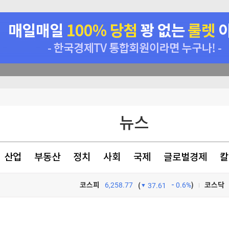
원 손실"
뉴스
호르무즈 폐쇄"(종합)
9% 인상
산업
부동산
정치
사회
국제
글로벌경제
칼
4.53%…가중치 미반영
코스피
6,258.77
0.6%
)
코스닥
(
37.61
TV프로그램
와우