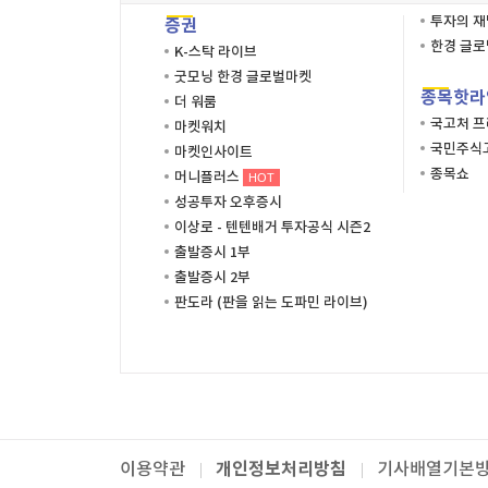
투자의 
증권
한경 글
K-스탁 라이브
굿모닝 한경 글로벌마켓
종목핫라
더 워룸
국고처 
마켓워치
국민주식고
마켓인사이트
종목쇼
머니플러스
HOT
성공투자 오후증시
이상로 - 텐텐배거 투자공식 시즌2
출발증시 1부
출발증시 2부
판도라 (판을 읽는 도파민 라이브)
개인정보처리방침
이용약관
기사배열기본
패밀리사이트