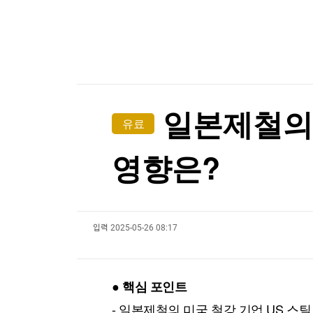
한국경제TV
뉴스홈
[포토+] 박정민, '멋짐 가득한 모습~'
머니팜 모닝라이브
증권
굿모닝 작전
금융
"나야, '흑백요리사' 시즌3"
오늘장 뭐사지?
부동산
[온에어] 국고처 6부
[오후5시] 뉴스플러스
사회
온로드 (ON ROAD) 인사이트
글로벌경제
'히트플레이션' 밥상 덮친다…"9월엔 더 오를 것"
일본제철의 
유료
랭킹뉴스
'히트플레이션' 밥상 덮친다…"9월엔 더 오를 것"
영향은?
미네르바아카데미
증권 데이터
입력
2025-05-26 08:17
스페셜강의
특징주 뉴스
투자/재테크
매매신호 (랭킹100
부동산/세무
투자분석
● 핵심 포인트
산업
국내증시
[모집-3기-] 돈버는 트레이딩 투자 북클럽
환율
- 일본제철의 미국 철강 기업 US 스