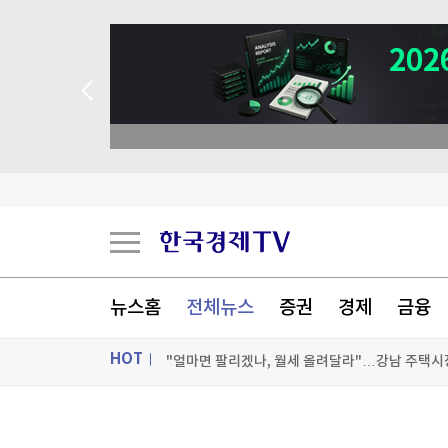
뉴스홈
전체뉴스
증권
경제
금융
'히트플레이션' 밥상 덮친다…"9월엔 더 오를 것"
HOT
"얼마면 팔리겠나, 월세 올려달라"…강남 주택시장
올해 서울학생 의대 진학 역대급으로 어렵다…이
ON AIR
뉴스
中 7월 생산자물가 3.5%↑·소비자물가 0.5%↑