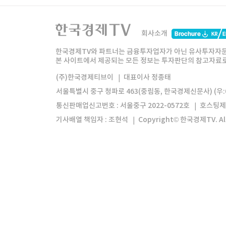
한국경제TV
와우넷
주식창
미네르
회사소개
한경미디어그룹
한국경제신문
한국경제
한국경제TV와 파트너는 금융투자업자가 아닌 유사투자자문
본 사이트에서 제공되는 모든 정보는 투자판단의 참고자료로 
모바일앱
한국경제TV앱
주식창앱
(주)한국경제티브이
대표이사 정종태
서울특별시 중구 청파로 463(중림동, 한국경제신문사) (우:0
통신판매업신고번호 : 서울중구 2022-0572호
호스팅제
기사배열 책임자 : 조현석
Copyright© 한국경제TV. All 