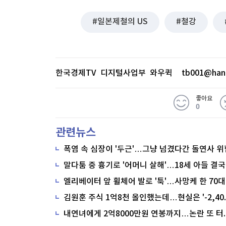
일본제철의 US
철강
한국경제TV 디지털사업부 와우퀵
tb001@han
좋아요
0
관련뉴스
폭염 속 심장이 '두근'…그냥 넘겼다간 돌연사 위
말다툼 중 흉기로 '어머니 살해'…18세 아들 결국
내연녀