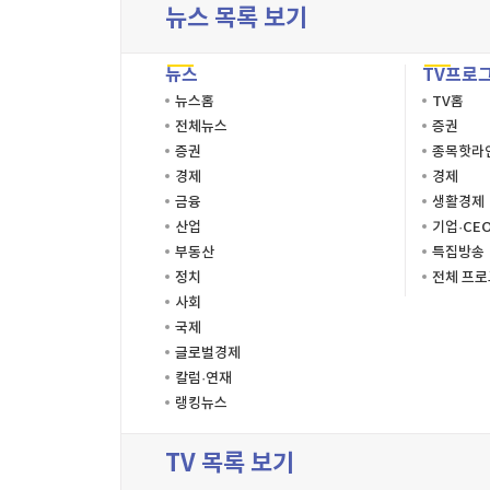
뉴스 목록 보기
뉴스
TV프로
뉴스홈
TV홈
전체뉴스
증권
증권
종목핫라
경제
경제
금융
생활경제
산업
기업·CE
부동산
특집방송
정치
전체 프
사회
국제
글로벌경제
칼럼·연재
랭킹뉴스
TV 목록 보기