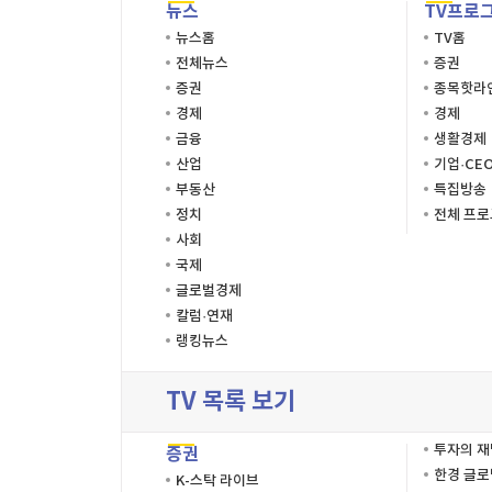
뉴스
TV프로
뉴스홈
TV홈
전체뉴스
증권
증권
종목핫라
경제
경제
금융
생활경제
산업
기업·CE
부동산
특집방송
정치
전체 프
사회
국제
글로벌경제
칼럼·연재
랭킹뉴스
TV 목록 보기
투자의 
증권
한경 글
K-스탁 라이브