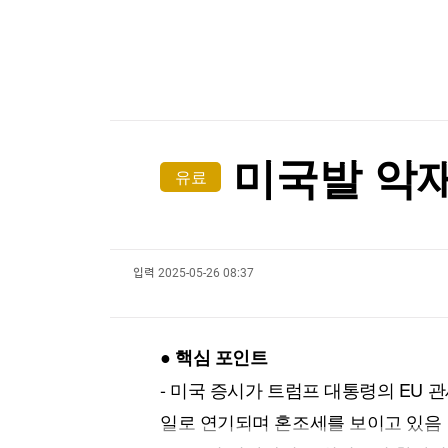
한국경제TV
뉴스홈
[온에어] 국고처 5부
머니팜 모닝라이브
증권
굿모닝 작전
금융
해열제 먹었는데 피부 화상?…"일부 진통제 햇빛 
오늘장 뭐사지?
부동산
해열제 먹었는데 피부 화상?…"일부 진통제 햇빛 
[오후5시] 뉴스플러스
사회
온로드 (ON ROAD) 인사이트
글로벌경제
미국발 악재
유료
랭킹뉴스
입력
2025-05-26 08:37
미네르바아카데미
증권 데이터
스페셜강의
특징주 뉴스
● 핵심 포인트
투자/재테크
매매신호 (랭킹100
부동산/세무
투자분석
- 미국 증시가 트럼프 대통령의 EU 관
산업
국내증시
일로 연기되며 혼조세를 보이고 있음
[모집-3기-] 돈버는 트레이딩 투자 북클럽
환율