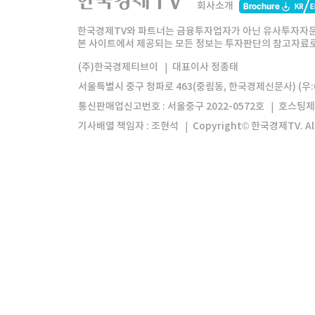
회사소개
한경미디어그룹
한국경제신문
한국경제
한국경제TV와 파트너는 금융투자업자가 아닌 유사투자자문
본 사이트에서 제공되는 모든 정보는 투자판단의 참고자료로 
모바일앱
한국경제TV앱
주식창앱
(주)한국경제티브이
대표이사 정종태
서울특별시 중구 청파로 463(중림동, 한국경제신문사) (우:0
통신판매업신고번호 : 서울중구 2022-0572호
호스팅제
기사배열 책임자 : 조현석
Copyright© 한국경제TV. All 