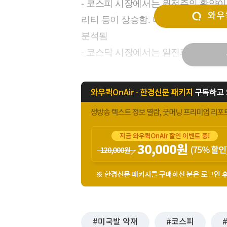
- 코스피 시장에서는 원전주의 활약이
[할인50%] 한·미 투자 올인원 클래스
해외증시
와우퀵
리티 등이 상승함. 미국이 원자력 산
분석됨
- 코스닥 시장에서는 일진파워
미국발 악재
코스피