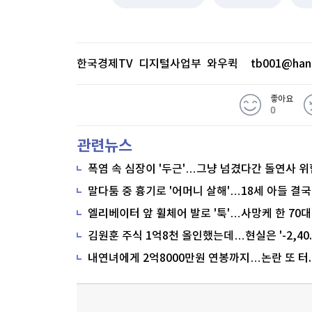
한국경제TV 디지털사업부 와우퀵
tb001@han
좋아요
0
관련뉴스
폭염 속 심장이 '두근'…그냥 넘겼다간 돌연사 위
말다툼 중 흉기로 '어머니 살해'…18세 아들 결국
내연녀