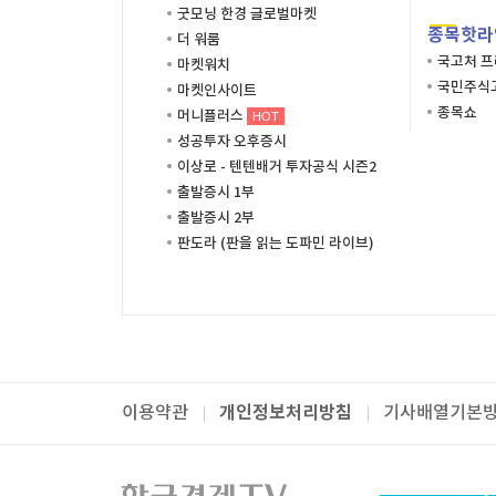
굿모닝 한경 글로벌마켓
종목핫라
더 워룸
국고처 
마켓워치
국민주식고
마켓인사이트
종목쇼
머니플러스
HOT
성공투자 오후증시
이상로 - 텐텐배거 투자공식 시즌2
출발증시 1부
출발증시 2부
판도라 (판을 읽는 도파민 라이브)
개인정보처리방침
이용약관
기사배열기본
패밀리사이트
한국경제TV
와우넷
주식창
미네르