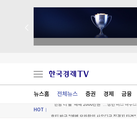
 애널리스트 업종 분석
해열제 먹었는데 피부 화상?…"일부 진통제 햇빛 
트럼프 인맥 美석유사 시추장비 무단반입…그린란
뉴스홈
전체뉴스
증권
경제
금융
"'한남 더 휠' 매매 2000만원"…청년 버스 하우스
HOT
후티 반군 "예멘 모카항의 사우디군 집결지 타격"
[포토+] 박정민, '멋짐 가득한 모습~'
ON AIR
뉴스
"나야, '흑백요리사' 시즌3"