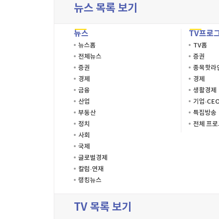
뉴스 목록 보기
뉴스
TV프로
뉴스홈
TV홈
전체뉴스
증권
증권
종목핫라
경제
경제
금융
생활경제
산업
기업·CE
부동산
특집방송
정치
전체 프
사회
국제
글로벌경제
칼럼·연재
랭킹뉴스
TV 목록 보기