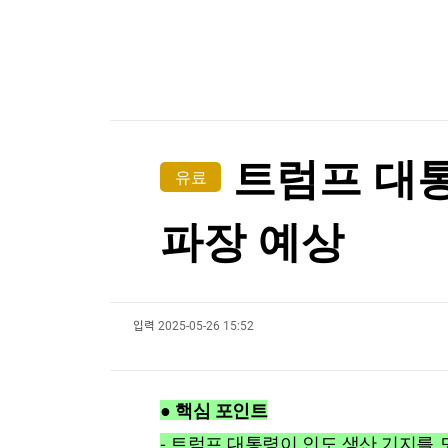
한국경제TV
뉴스홈
[포토+] 박정민, '멋짐 가득한 모습~'
머니팜 모닝라이브
증권
굿모닝 작전
금융
"나야, '흑백요리사' 시즌3"
오늘장 뭐사지?
부동산
[온에어] 국고처 1부
[오후5시] 뉴스플러스
사회
온로드 (ON ROAD) 인사이트
글로벌경제
[마켓인사이트] 韓증시, 역대급 변동성은 다소 
트럼프 대통
유료
랭킹뉴스
[마켓인사이트] 韓증시, 역대급 변동성은 다소 
파장 예상
미네르바아카데미
증권 데이터
입력
2025-05-26 15:52
스페셜강의
특징주 뉴스
투자/재테크
매매신호 (랭킹100
부동산/세무
투자분석
● 핵심 포인트
산업
국내증시
[모집-3기-] 돈버는 트레이딩 투자 북클럽
환율
- 트럼프 대통령이 인도 생산 기지를 