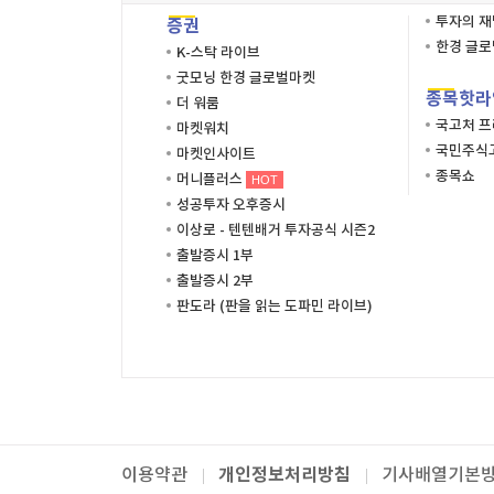
투자의 
증권
한경 글
K-스탁 라이브
굿모닝 한경 글로벌마켓
종목핫라
더 워룸
국고처 
마켓워치
국민주식고
마켓인사이트
종목쇼
머니플러스
HOT
성공투자 오후증시
이상로 - 텐텐배거 투자공식 시즌2
출발증시 1부
출발증시 2부
판도라 (판을 읽는 도파민 라이브)
개인정보처리방침
이용약관
기사배열기본
패밀리사이트