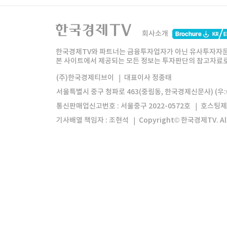
한국경제TV
와우넷
주식창
미네르
회사소개
한경미디어그룹
한국경제신문
한국경제
한국경제TV와 파트너는 금융투자업자가 아닌 유사투자자문
본 사이트에서 제공되는 모든 정보는 투자판단의 참고자료로 
모바일앱
한국경제TV앱
주식창앱
(주)한국경제티브이
대표이사 정종태
서울특별시 중구 청파로 463(중림동, 한국경제신문사) (우:0
통신판매업신고번호 : 서울중구 2022-0572호
호스팅제
기사배열 책임자 : 조현석
Copyright© 한국경제TV. All 