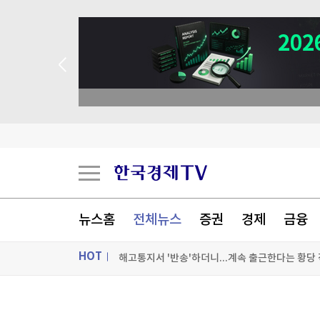
뉴스홈
전체뉴스
증권
경제
금융
[마켓인사이트] 韓증시, 역대급 변동성은 다소 
HOT
1500억 수주 따내고도 '쉬쉬'…소부장 업계의 
ON AIR
뉴스