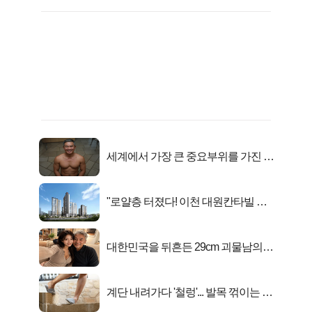
세계에서 가장 큰 중요부위를 가진 남
자의 진실
"로얄층 터졌다! 이천 대원칸타빌 잔
여세대 긴급 공개"
대한민국을 뒤흔든 29cm 괴물남의
진실
계단 내려가다 '철렁'... 발목 꺾이는 이
유