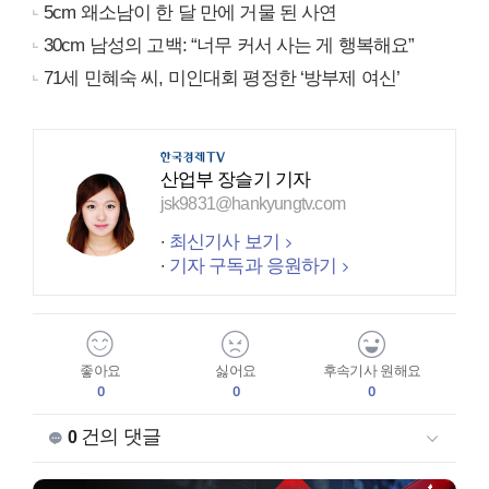
5cm 왜소남이 한 달 만에 거물 된 사연
30cm 남성의 고백: “너무 커서 사는 게 행복해요”
71세 민혜숙 씨, 미인대회 평정한 ‘방부제 여신’
산업부 장슬기 기자
jsk9831@hankyungtv.com
최신기사 보기
기자 구독과 응원하기
좋아요
싫어요
후속기사 원해요
0
0
0
건의 댓글
0