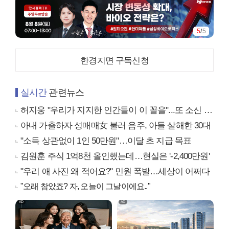
5
/
5
한경지면 구독신청
실시간
관련뉴스
허지웅 "우리가 지지한 인간들이 이 꼴을"...또 소신 발언
아내 가출하자 성매매女 불러 음주, 아들 살해한 30대
"소득 상관없이 1인 50만원"…이달 초 지급 목표
김원훈 주식 1억8천 올인했는데…현실은 '-2,400만원'
"우리 애 사진 왜 적어요?" 민원 폭발…세상이 어쩌다
"오래 참았죠? 자, 오늘이 그날이에요.."