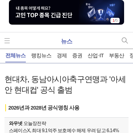
1
/
5
뉴스
홈
전체뉴스
랭킹뉴스
경제
증권
산업·IT
부동산
현대차, 동남아시아축구연맹과 '아세
안 현대컵' 공식 출범
2026년과 2028년 공식명칭 사용
와우넷
오늘장전략
스페이스X, 최대 9.1억주 보호예수 해제 우려 딛고 6.14%