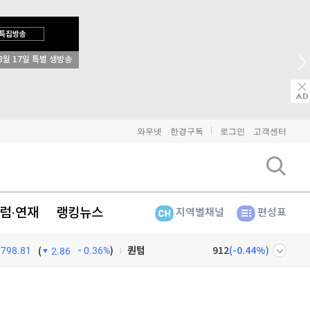
8월 17일 특별 생방송
비트코인
91,297,000
(
-0.06%
)
이더리움
2,696,000
(
0.15%
)
리플
1,445
(
0.07%
)
와우넷
한경구독
로그인
고객센터
비트코인 캐시
303,400
(
0.36%
)
이오스
896
(
-0.45%
)
럼·연재
랭킹뉴스
지역별채널
편성표
비트코인 골드
1,313
(
-763.82%
)
798.81
0.36%
)
퀀텀
912
(
-0.44%
)
(
2.86
이더리움 클래식
9,135
(
0.11%
)
넷
주식창