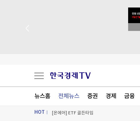
트럼프 "중국의 AI·암호화폐 장악 안돼…시진핑과
 꽝 없는 룰렛 이벤트
세우타 사태에 흔들린 유럽 국경…스페인·이탈리
밀레이, 브라질 대선 앞두고 '反룰라' 우파정상회
트럼프, '탄약부족' 보도에 격노…"'누가 흘리나' 
[포토+] 박정민, '멋짐 가득한 모습~'
뉴스홈
전체뉴스
증권
경제
금융
"나야, '흑백요리사' 시즌3"
HOT
[온에어] ETF 골든타임
트럼프 "중국의 AI·암호화폐 장악 안돼…시진핑과
ON AIR
뉴스
트럼프 "중국의 AI·암호화폐 장악 안돼…시진핑과