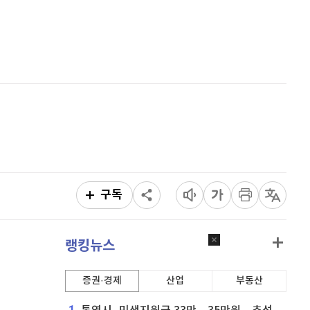
비트코인
91,297,000
(
-0.06%
)
홈
AI추천
품
마켓이슈
특징주
이벤트
구독
랭킹뉴스
증권·경제
산업
부동산
1