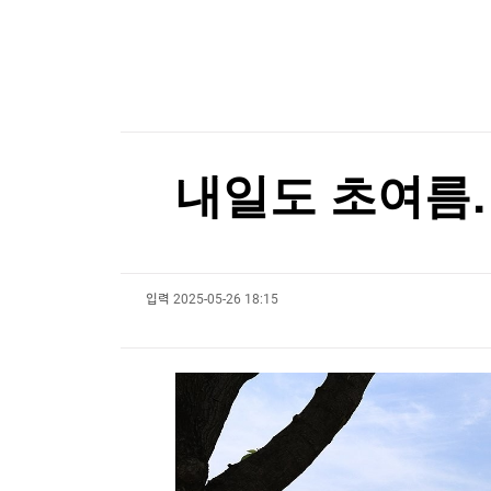
한국경제TV
뉴스홈
머니팜 모닝라이브
증권
굿모닝 작전
금융
오늘장 뭐사지?
부동산
[오후5시] 뉴스플러스
사회
온로드 (ON ROAD) 인사이트
글로벌경제
내일도 초여름…
랭킹뉴스
입력
2025-05-26 18:15
미네르바아카데미
증권 데이터
스페셜강의
특징주 뉴스
투자/재테크
매매신호 (랭킹100
부동산/세무
투자분석
산업
국내증시
[모집-3기-] 돈버는 트레이딩 투자 북클럽
환율