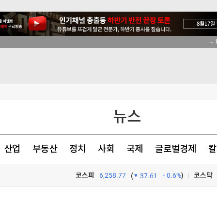
→ 
 논의할 것"
아 정면충돌
의 추진
뉴스
색출 지시"
산업
부동산
정치
사회
국제
글로벌경제
칼
코스피
6,258.77
0.6%
)
코스닥
(
37.61
 논의할 것"
TV프로그램
와우
 논의할 것"