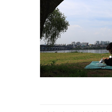
[할인50%] 한·미 투자 올인원 클래스
해외증시