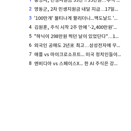
통영시, 민생지원금 33만→35만원…추석 전 푼다
2
영동군, 2차 민생지원금 내달 지급…17일부터 신청 접수
3
'100만개' 불티나게 팔리더니...맥도날드 '충주찰옥수수버거' 돌연 판매 종료
4
김원훈, 주식 시작 2주 만에 '-2,400만원'…"차 한 대 값 날렸다"
5
"하닉이 298만원 찍던 날이 있었단다"…100만 클릭 '전래동화' 정체
6
외국인 공매도 2년來 최고…삼성전자에 무슨일이 [B급기자의 B급리포트]
7
애플 vs 마이크로소프트... 미국 정치인들이 사들이는 빅테크 주식은?
8
엔비디아 vs 스페이스X... 한 AI 주식은 강력 매수, 다른 하나는 강력 매도라고 투자자 주장