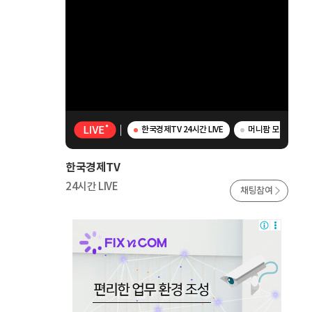
한국경제TV 24시간 LIVE
머니팜 모닝라이브 
한국경제TV
24시간 LIVE
채팅참여