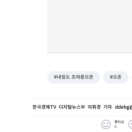
내일도 초여름오존
오존
한국경제TV 디지털뉴스부 이휘경 기자
ddehg@
좋아요
0