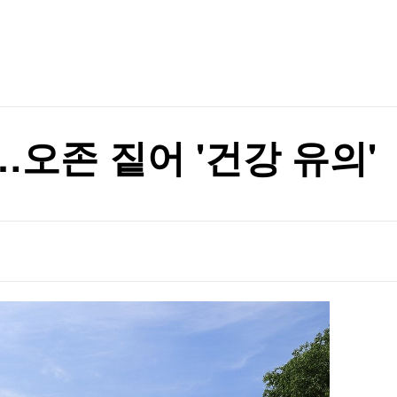
TV홈
무료방송
전체뉴스
증권
파트너스
경제
종목핫라인
추천 상
산업
경제
오늘의 
정치
생활경제
수익후기
국제
기업·CEO
이벤트
칼럼·연재
오존 짙어 '건강 유의'
특집방송
전체 프로그램
채널/편성
지역별채널
)
편성표