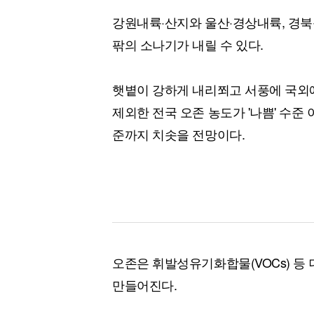
강원내륙·산지와 울산·경상내륙, 경북
팎의 소나기가 내릴 수 있다.
햇볕이 강하게 내리쬐고 서풍에 국외
제외한 전국 오존 농도가 '나쁨' 수준 
준까지 치솟을 전망이다.
오존은 휘발성유기화합물(VOCs) 등
만들어진다.