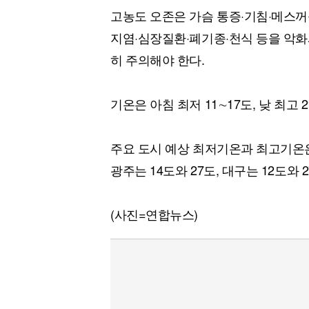
고농도 오존은 가슴 통증·기침·메스꺼
지염·심장질환·폐기종·천식 등을 악화
히 주의해야 한다.
기온은 아침 최저 11∼17도, 낮 최고 
주요 도시 예상 최저기온과 최고기온은 서
광주는 14도와 27도, 대구는 12도와 2
(사진=연합뉴스)